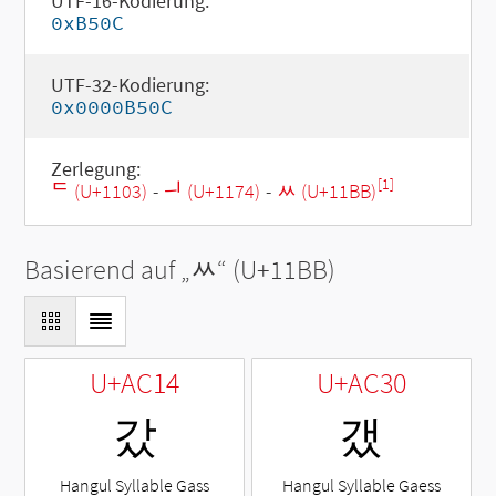
UTF-16-Kodierung:
0xB50C
UTF-32-Kodierung:
0x0000B50C
Zerlegung:
[1]
ᄃ (U+1103)
-
ᅴ (U+1174)
-
ᆻ (U+11BB)
Basierend auf „
ᆻ
“ (U+11BB)
U+AC14
U+AC30
갔
갰
Hangul Syllable Gass
Hangul Syllable Gaess