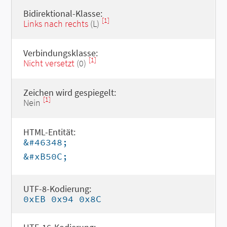
Bidirektional-Klasse:
[1]
Links nach rechts
(L)
Verbindungsklasse:
[1]
Nicht versetzt
(0)
Zeichen wird gespiegelt:
[1]
Nein
HTML-Entität:
&#46348;
&#xB50C;
UTF-8-Kodierung:
0xEB 0x94 0x8C