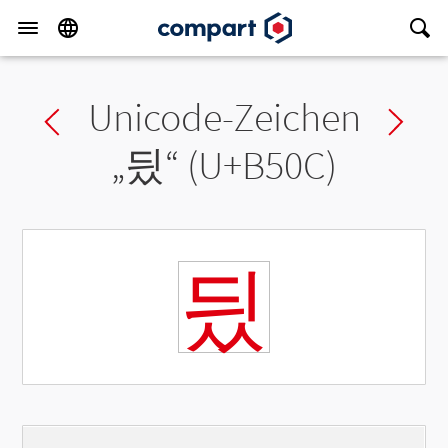
Unicode-Zeichen
Previous char
Ne
„
딌
“ (U+B50C)
딌