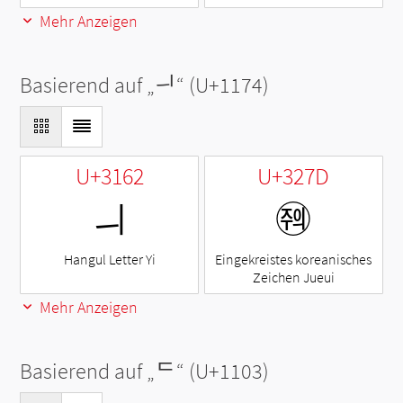
Mehr Anzeigen
Basierend auf „
ᅴ
“ (U+1174)
U+3162
U+327D
ㅢ
㉽
Hangul Letter Yi
Eingekreistes koreanisches
Zeichen Jueui
Mehr Anzeigen
Basierend auf „
ᄃ
“ (U+1103)