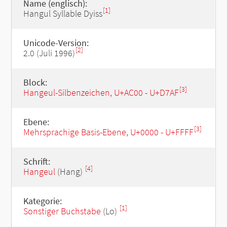
Name (englisch):
[1]
Hangul Syllable Dyiss
Unicode-Version:
[2]
2.0 (Juli 1996)
Block:
[3]
Hangeul-Silbenzeichen, U+AC00 - U+D7AF
Ebene:
[3]
Mehrsprachige Basis-Ebene, U+0000 - U+FFFF
Schrift:
[4]
Hangeul
(Hang)
Kategorie:
[1]
Sonstiger Buchstabe
(Lo)