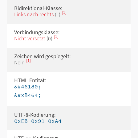
Bidirektional-Klasse:
[1]
Links nach rechts
(L)
Verbindungsklasse:
[1]
Nicht versetzt
(0)
Zeichen wird gespiegelt:
[1]
Nein
HTML-Entität:
&#46180;
&#xB464;
UTF-8-Kodierung:
0xEB 0x91 0xA4