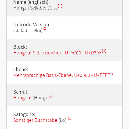
Name (englisch):
[1]
Hangul Syllable Duss
Unicode-Version:
[2]
2.0 (Juli 1996)
Block:
[3]
Hangeul-Silbenzeichen, U+AC00 - U+D7AF
Ebene:
[3]
Mehrsprachige Basis-Ebene, U+0000 - U+FFFF
Schrift:
[4]
Hangeul
(Hang)
Kategorie:
[1]
Sonstiger Buchstabe
(Lo)