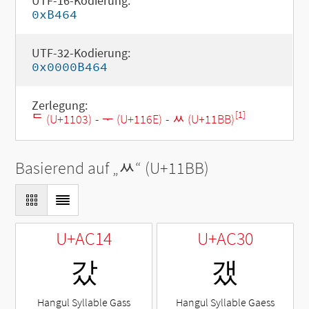
UTF-16-Kodierung:
0xB464
UTF-32-Kodierung:
0x0000B464
Zerlegung:
[1]
ᄃ (U+1103)
-
ᅮ (U+116E)
-
ᆻ (U+11BB)
Basierend auf „
ᆻ
“ (U+11BB)
U+AC14
U+AC30
갔
갰
Hangul Syllable Gass
Hangul Syllable Gaess