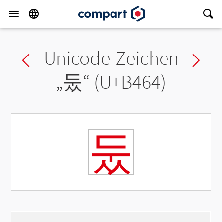
Unicode-Zeichen
Previous char
Ne
„
둤
“ (U+B464)
둤