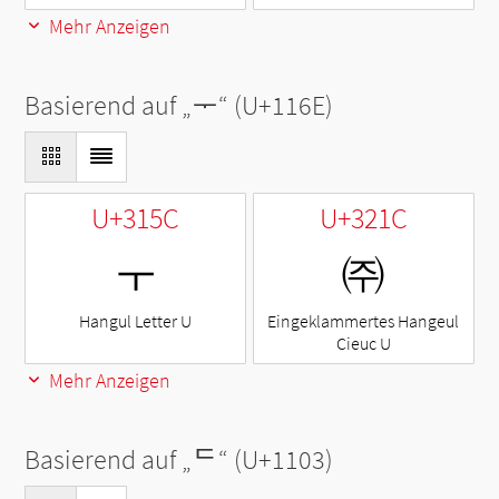
Mehr Anzeigen
Basierend auf „
ᅮ
“ (U+116E)
U+315C
U+321C
ㅜ
㈜
Hangul Letter U
Eingeklammertes Hangeul
Cieuc U
Mehr Anzeigen
Basierend auf „
ᄃ
“ (U+1103)