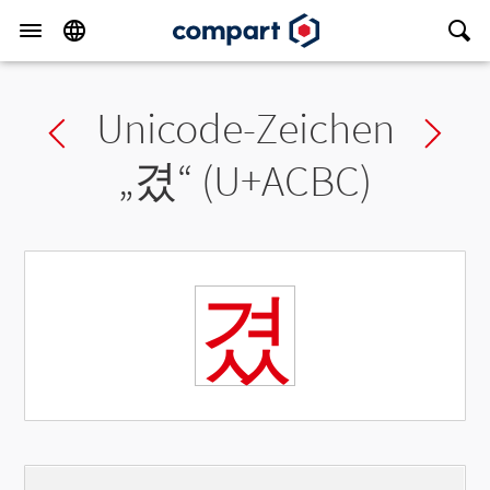
Unicode-Zeichen
Previous char
Ne
„
겼
“ (U+ACBC)
겼