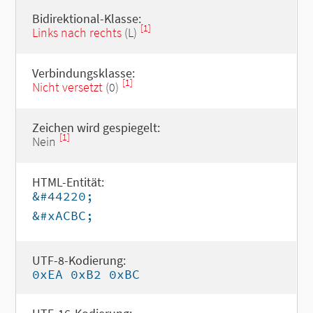
Bidirektional-Klasse:
[1]
Links nach rechts
(L)
Verbindungsklasse:
[1]
Nicht versetzt
(0)
Zeichen wird gespiegelt:
[1]
Nein
HTML-Entität:
&#44220;
&#xACBC;
UTF-8-Kodierung:
0xEA 0xB2 0xBC