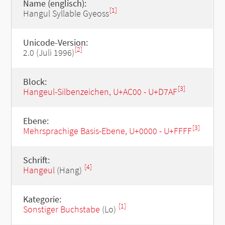
Name (englisch):
[1]
Hangul Syllable Gyeoss
Unicode-Version:
[2]
2.0 (Juli 1996)
Block:
[3]
Hangeul-Silbenzeichen, U+AC00 - U+D7AF
Ebene:
[3]
Mehrsprachige Basis-Ebene, U+0000 - U+FFFF
Schrift:
[4]
Hangeul
(Hang)
Kategorie:
[1]
Sonstiger Buchstabe
(Lo)