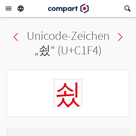
Unicode-Zeichen
Previous char
Ne
„
쇴
“ (U+C1F4)
쇴