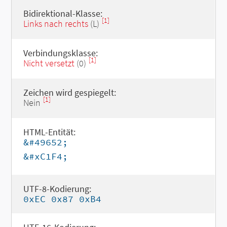
Bidirektional-Klasse:
[1]
Links nach rechts
(L)
Verbindungsklasse:
[1]
Nicht versetzt
(0)
Zeichen wird gespiegelt:
[1]
Nein
HTML-Entität:
&#49652;
&#xC1F4;
UTF-8-Kodierung:
0xEC 0x87 0xB4