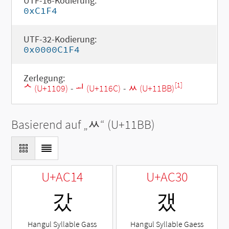
UTF-16-Kodierung:
0xC1F4
UTF-32-Kodierung:
0x0000C1F4
Zerlegung:
[1]
ᄉ (U+1109)
-
ᅬ (U+116C)
-
ᆻ (U+11BB)
Basierend auf „
ᆻ
“ (U+11BB)
U+AC14
U+AC30
갔
갰
Hangul Syllable Gass
Hangul Syllable Gaess