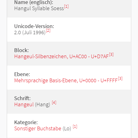
Name (englisch):
[1]
Hangul Syllable Soess
Unicode-Version:
[2]
2.0 (Juli 1996)
Block:
[3]
Hangeul-Silbenzeichen, U+AC00 - U+D7AF
Ebene:
[3]
Mehrsprachige Basis-Ebene, U+0000 - U+FFFF
Schrift:
[4]
Hangeul
(Hang)
Kategorie:
[1]
Sonstiger Buchstabe
(Lo)