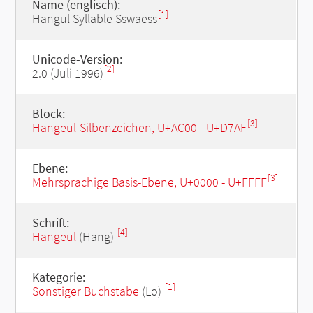
Name (englisch):
[1]
Hangul Syllable Sswaess
Unicode-Version:
[2]
2.0 (Juli 1996)
Block:
[3]
Hangeul-Silbenzeichen, U+AC00 - U+D7AF
Ebene:
[3]
Mehrsprachige Basis-Ebene, U+0000 - U+FFFF
Schrift:
[4]
Hangeul
(Hang)
Kategorie:
[1]
Sonstiger Buchstabe
(Lo)