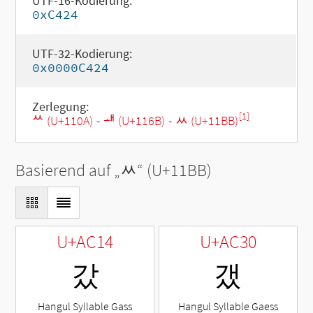
UTF-16-Kodierung:
0xC424
UTF-32-Kodierung:
0x0000C424
Zerlegung:
[1]
ᄊ (U+110A)
-
ᅫ (U+116B)
-
ᆻ (U+11BB)
Basierend auf „
ᆻ
“ (U+11BB)
U+AC14
U+AC30
갔
갰
Hangul Syllable Gass
Hangul Syllable Gaess