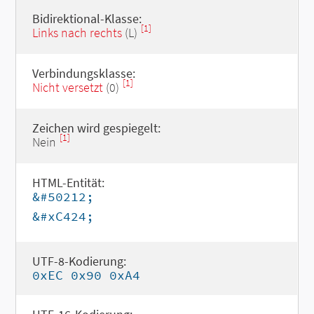
Bidirektional-Klasse:
[1]
Links nach rechts
(L)
Verbindungsklasse:
[1]
Nicht versetzt
(0)
Zeichen wird gespiegelt:
[1]
Nein
HTML-Entität:
&#50212;
&#xC424;
UTF-8-Kodierung:
0xEC 0x90 0xA4