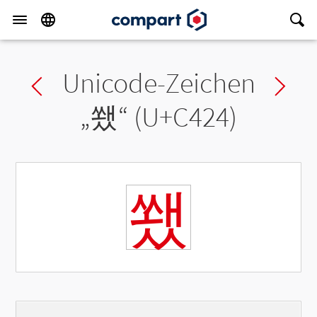
Unicode-Zeichen
Previous char
Ne
„
쐤
“ (U+C424)
쐤