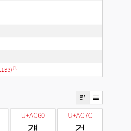
[1]
11B3)
U+AC60
U+AC7C
걠
걼