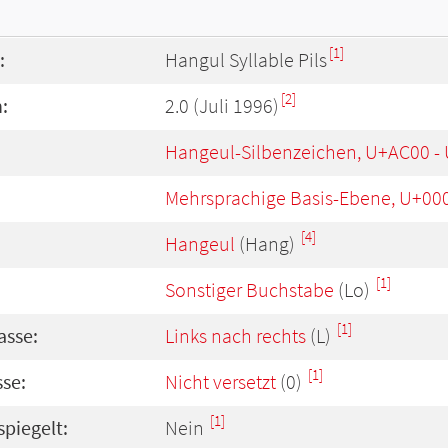
[1]
:
Hangul Syllable Pils
[2]
:
2.0 (Juli 1996)
Hangeul-Silbenzeichen, U+AC00 -
Mehrsprachige Basis-Ebene, U+00
[4]
Hangeul
(Hang)
[1]
Sonstiger Buchstabe
(Lo)
[1]
asse:
Links nach rechts
(L)
[1]
se:
Nicht versetzt
(0)
[1]
spiegelt:
Nein