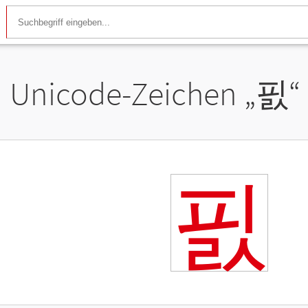
Unicode-Zeichen „
핈
“
핈