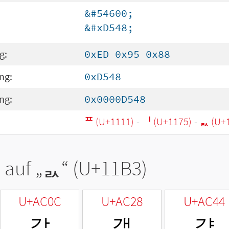
&#54600;
&#xD548;
g:
0xED 0x95 0x88
ng:
0xD548
ng:
0x0000D548
ᄑ (U+1111)
-
ᅵ (U+1175)
-
ᆳ (U+
 auf „
ᆳ
“ (U+11B3)
U+AC0C
U+AC28
U+AC44
갌
갨
걄