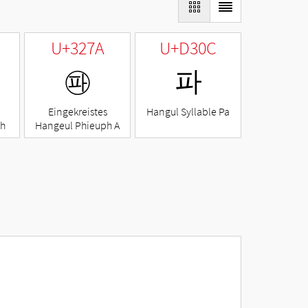
U+327A
U+D30C
㉺
파
Eingekreistes
Hangul Syllable Pa
ph
Hangeul Phieuph A