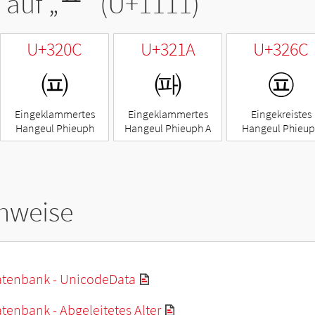
 auf „
ᄑ
“ (U+1111)
U+320C
U+321A
U+326C
㈌
㈚
㉬
Eingeklammertes
Eingeklammertes
Eingekreistes
Hangeul Phieuph
Hangeul Phieuph A
Hangeul Phieu
hweise
tenbank - UnicodeData
enbank - Abgeleitetes Alter