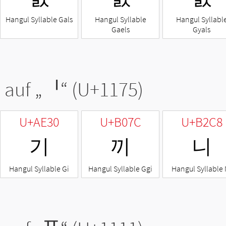
Hangul Syllable Gals
Hangul Syllable
Hangul Syllabl
Gaels
Gyals
 auf „
ᅵ
“ (U+1175)
U+AE30
U+B07C
U+B2C8
기
끼
니
Hangul Syllable Gi
Hangul Syllable Ggi
Hangul Syllable 