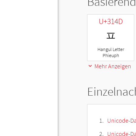
Basierend
U+314D
ㅍ
Hangul Letter
Phieuph
Mehr Anzeigen
Einzelnac
Unicode-Da
Unicode-Dat