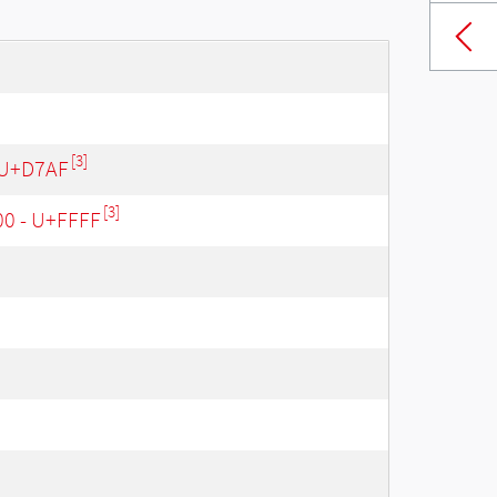
[3]
 U+D7AF
[3]
00 - U+FFFF