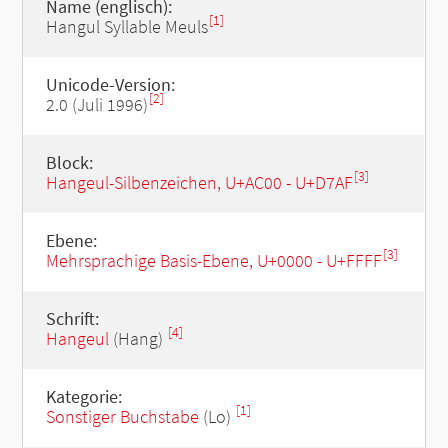
Name (englisch):
[1]
Hangul Syllable Meuls
Unicode-Version:
[2]
2.0 (Juli 1996)
Block:
[3]
Hangeul-Silbenzeichen, U+AC00 - U+D7AF
Ebene:
[3]
Mehrsprachige Basis-Ebene, U+0000 - U+FFFF
Schrift:
[4]
Hangeul
(Hang)
Kategorie:
[1]
Sonstiger Buchstabe
(Lo)