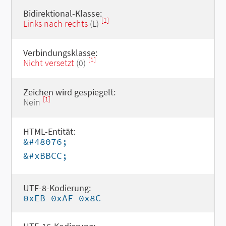
Bidirektional-Klasse:
[1]
Links nach rechts
(L)
Verbindungsklasse:
[1]
Nicht versetzt
(0)
Zeichen wird gespiegelt:
[1]
Nein
HTML-Entität:
&#48076;
&#xBBCC;
UTF-8-Kodierung:
0xEB 0xAF 0x8C