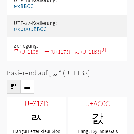
UTF-16-Kodierung:
0xBBCC
UTF-32-Kodierung:
0x0000BBCC
Zerlegung:
[1]
ᄆ (U+1106)
-
ᅳ (U+1173)
-
ᆳ (U+11B3)
Basierend auf „
ᆳ
“ (U+11B3)
U+313D
U+AC0C
ㄽ
갌
Hangul Letter Rieul-Sios
Hangul Syllable Gals