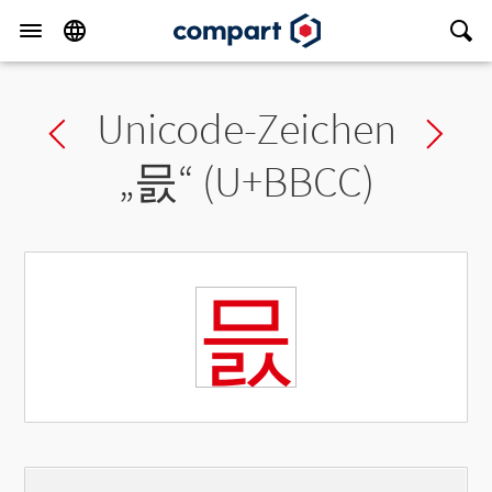
Unicode-Zeichen
Previous char
Ne
„
믌
“ (U+BBCC)
믌