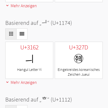
Mehr Anzeigen
Basierend auf „
ᅴ
“ (U+1174)
U+3162
U+327D
ㅢ
㉽
Hangul Letter Yi
Eingekreistes koreanisches
Zeichen Jueui
Mehr Anzeigen
Basierend auf „
ᄒ
“ (U+1112)