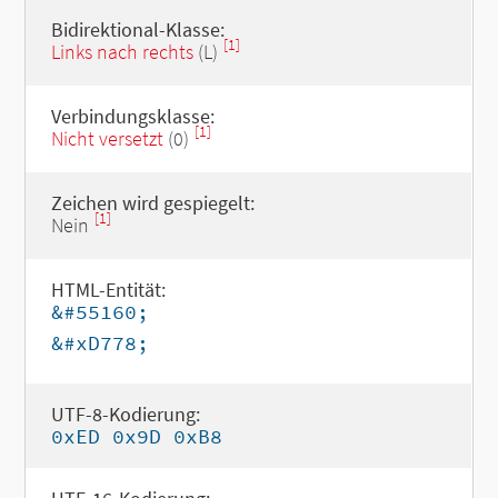
Bidirektional-Klasse:
[1]
Links nach rechts
(L)
Verbindungsklasse:
[1]
Nicht versetzt
(0)
Zeichen wird gespiegelt:
[1]
Nein
HTML-Entität:
&#55160;
&#xD778;
UTF-8-Kodierung:
0xED 0x9D 0xB8