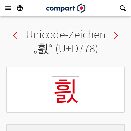
Unicode-Zeichen
Previous char
Ne
„
흸
“ (U+D778)
흸