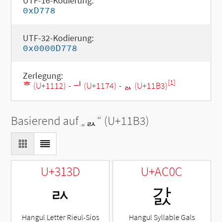
UTF-16-Kodierung:
0xD778
UTF-32-Kodierung:
0x0000D778
Zerlegung:
[1]
ᄒ (U+1112)
-
ᅴ (U+1174)
-
ᆳ (U+11B3)
Basierend auf „
ᆳ
“ (U+11B3)
U+313D
U+AC0C
ㄽ
갌
Hangul Letter Rieul-Sios
Hangul Syllable Gals