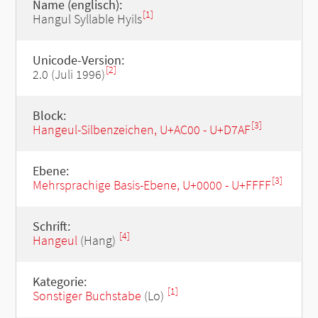
Name (englisch):
[1]
Hangul Syllable Hyils
Unicode-Version:
[2]
2.0 (Juli 1996)
Block:
[3]
Hangeul-Silbenzeichen, U+AC00 - U+D7AF
Ebene:
[3]
Mehrsprachige Basis-Ebene, U+0000 - U+FFFF
Schrift:
[4]
Hangeul
(Hang)
Kategorie:
[1]
Sonstiger Buchstabe
(Lo)