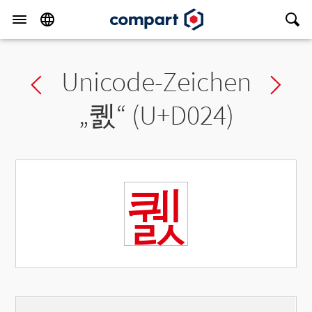
Unicode-Zeichen
Previous char
Ne
„
퀤
“ (U+D024)
퀤