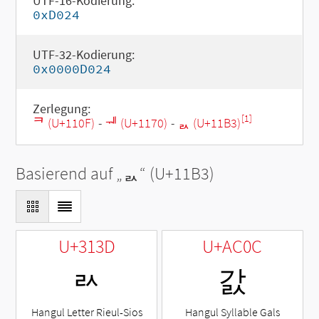
UTF-16-Kodierung:
0xD024
UTF-32-Kodierung:
0x0000D024
Zerlegung:
[1]
ᄏ (U+110F)
-
ᅰ (U+1170)
-
ᆳ (U+11B3)
Basierend auf „
ᆳ
“ (U+11B3)
U+313D
U+AC0C
ㄽ
갌
Hangul Letter Rieul-Sios
Hangul Syllable Gals