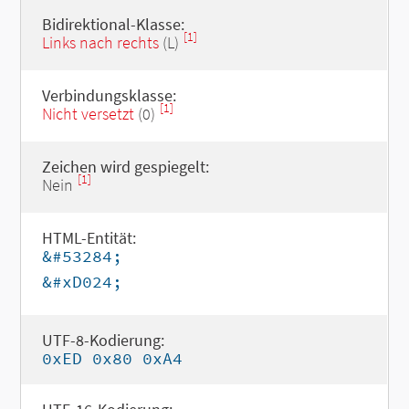
Bidirektional-Klasse:
[1]
Links nach rechts
(L)
Verbindungsklasse:
[1]
Nicht versetzt
(0)
Zeichen wird gespiegelt:
[1]
Nein
HTML-Entität:
&#53284;
&#xD024;
UTF-8-Kodierung:
0xED 0x80 0xA4