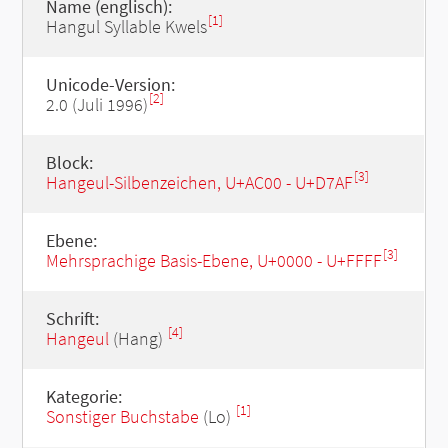
Name (englisch):
[1]
Hangul Syllable Kwels
Unicode-Version:
[2]
2.0 (Juli 1996)
Block:
[3]
Hangeul-Silbenzeichen, U+AC00 - U+D7AF
Ebene:
[3]
Mehrsprachige Basis-Ebene, U+0000 - U+FFFF
Schrift:
[4]
Hangeul
(Hang)
Kategorie:
[1]
Sonstiger Buchstabe
(Lo)