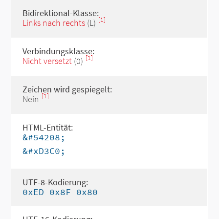
Bidirektional-Klasse:
[1]
Links nach rechts
(L)
Verbindungsklasse:
[1]
Nicht versetzt
(0)
Zeichen wird gespiegelt:
[1]
Nein
HTML-Entität:
&#54208;
&#xD3C0;
UTF-8-Kodierung:
0xED 0x8F 0x80