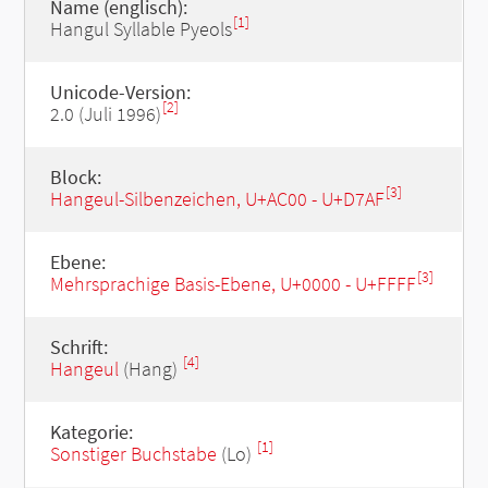
Name (englisch):
[1]
Hangul Syllable Pyeols
Unicode-Version:
[2]
2.0 (Juli 1996)
Block:
[3]
Hangeul-Silbenzeichen, U+AC00 - U+D7AF
Ebene:
[3]
Mehrsprachige Basis-Ebene, U+0000 - U+FFFF
Schrift:
[4]
Hangeul
(Hang)
Kategorie:
[1]
Sonstiger Buchstabe
(Lo)