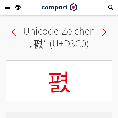
Unicode-Zeichen
Previous char
Ne
„
폀
“ (U+D3C0)
폀