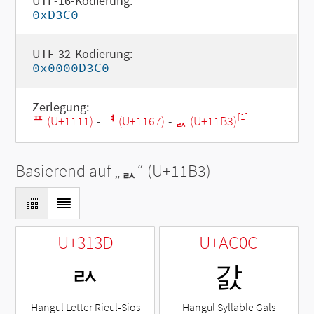
UTF-16-Kodierung:
0xD3C0
UTF-32-Kodierung:
0x0000D3C0
Zerlegung:
[1]
ᄑ (U+1111)
-
ᅧ (U+1167)
-
ᆳ (U+11B3)
Basierend auf „
ᆳ
“ (U+11B3)
U+313D
U+AC0C
ㄽ
갌
Hangul Letter Rieul-Sios
Hangul Syllable Gals