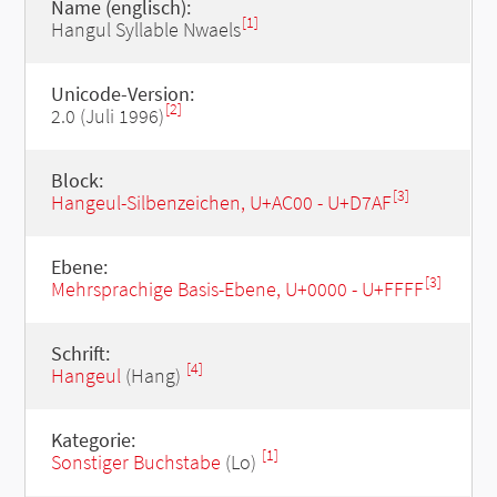
Name (englisch):
[1]
Hangul Syllable Nwaels
Unicode-Version:
[2]
2.0 (Juli 1996)
Block:
[3]
Hangeul-Silbenzeichen, U+AC00 - U+D7AF
Ebene:
[3]
Mehrsprachige Basis-Ebene, U+0000 - U+FFFF
Schrift:
[4]
Hangeul
(Hang)
Kategorie:
[1]
Sonstiger Buchstabe
(Lo)