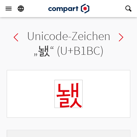
Unicode-Zeichen
Previous char
Ne
„
놼
“ (U+B1BC)
놼