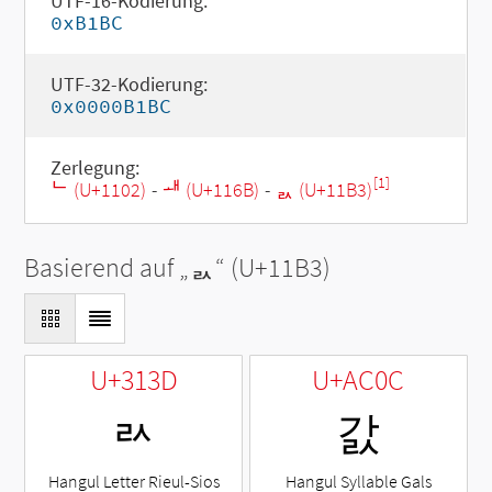
UTF-16-Kodierung:
0xB1BC
UTF-32-Kodierung:
0x0000B1BC
Zerlegung:
[1]
ᄂ (U+1102)
-
ᅫ (U+116B)
-
ᆳ (U+11B3)
Basierend auf „
ᆳ
“ (U+11B3)
U+313D
U+AC0C
ㄽ
갌
Hangul Letter Rieul-Sios
Hangul Syllable Gals