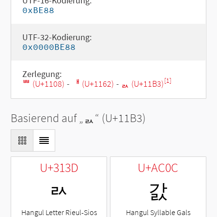
UTF-16-Kodierung:
0xBE88
UTF-32-Kodierung:
0x0000BE88
Zerlegung:
[1]
ᄈ (U+1108)
-
ᅢ (U+1162)
-
ᆳ (U+11B3)
Basierend auf „
ᆳ
“ (U+11B3)
U+313D
U+AC0C
ㄽ
갌
Hangul Letter Rieul-Sios
Hangul Syllable Gals