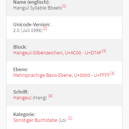
Name (englisch):
[1]
Hangul Syllable Bbaels
Unicode-Version:
[2]
2.0 (Juli 1996)
Block:
[3]
Hangeul-Silbenzeichen, U+AC00 - U+D7AF
Ebene:
[3]
Mehrsprachige Basis-Ebene, U+0000 - U+FFFF
Schrift:
[4]
Hangeul
(Hang)
Kategorie:
[1]
Sonstiger Buchstabe
(Lo)