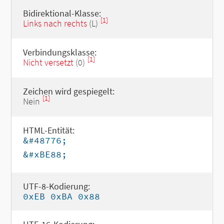
Bidirektional-Klasse:
[1]
Links nach rechts
(L)
Verbindungsklasse:
[1]
Nicht versetzt
(0)
Zeichen wird gespiegelt:
[1]
Nein
HTML-Entität:
&#48776;
&#xBE88;
UTF-8-Kodierung:
0xEB 0xBA 0x88