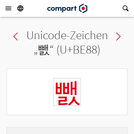
Unicode-Zeichen
Previous char
Ne
„
뺈
“ (U+BE88)
뺈