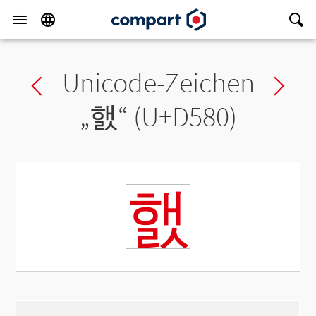
Unicode-Zeichen
Previous char
Ne
„
햀
“ (U+D580)
햀