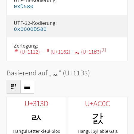
UTF-16-Kodierung:
0xD580
UTF-32-Kodierung:
0x0000D580
Zerlegung:
[1]
ᄒ (U+1112)
-
ᅢ (U+1162)
-
ᆳ (U+11B3)
Basierend auf „
ᆳ
“ (U+11B3)
U+313D
U+AC0C
ㄽ
갌
Hangul Letter Rieul-Sios
Hangul Syllable Gals