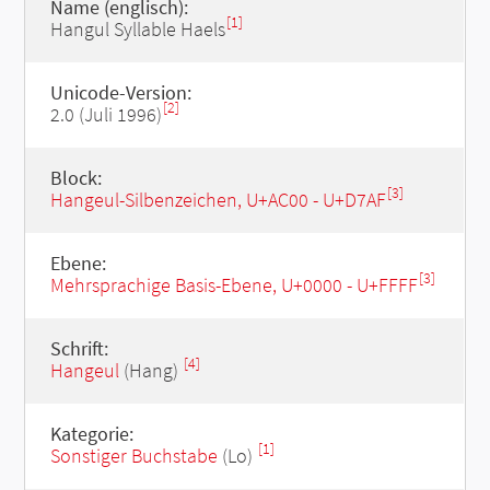
Name (englisch):
[1]
Hangul Syllable Haels
Unicode-Version:
[2]
2.0 (Juli 1996)
Block:
[3]
Hangeul-Silbenzeichen, U+AC00 - U+D7AF
Ebene:
[3]
Mehrsprachige Basis-Ebene, U+0000 - U+FFFF
Schrift:
[4]
Hangeul
(Hang)
Kategorie:
[1]
Sonstiger Buchstabe
(Lo)