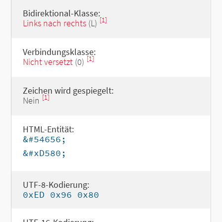
Bidirektional-Klasse:
[1]
Links nach rechts
(L)
Verbindungsklasse:
[1]
Nicht versetzt
(0)
Zeichen wird gespiegelt:
[1]
Nein
HTML-Entität:
&#54656;
&#xD580;
UTF-8-Kodierung:
0xED 0x96 0x80