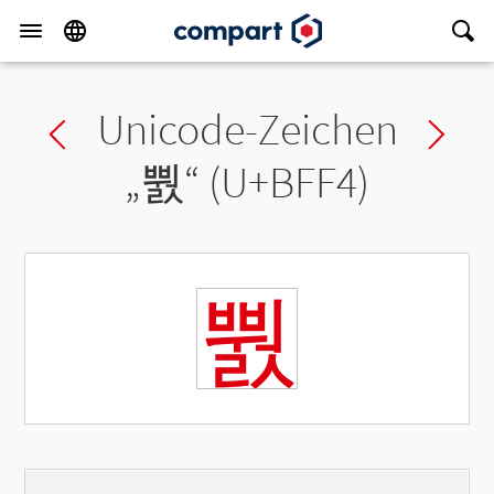
Unicode-Zeichen
Previous char
Ne
„
뿴
“ (U+BFF4)
뿴