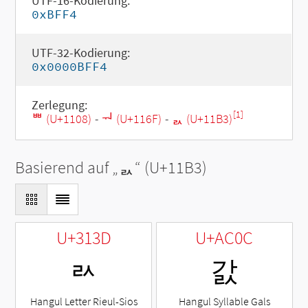
UTF-16-Kodierung:
0xBFF4
UTF-32-Kodierung:
0x0000BFF4
Zerlegung:
[1]
ᄈ (U+1108)
-
ᅯ (U+116F)
-
ᆳ (U+11B3)
Basierend auf „
ᆳ
“ (U+11B3)
U+313D
U+AC0C
ㄽ
갌
Hangul Letter Rieul-Sios
Hangul Syllable Gals