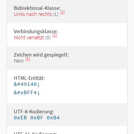
Bidirektional-Klasse:
[1]
Links nach rechts
(L)
Verbindungsklasse:
[1]
Nicht versetzt
(0)
Zeichen wird gespiegelt:
[1]
Nein
HTML-Entität:
&#49140;
&#xBFF4;
UTF-8-Kodierung:
0xEB 0xBF 0xB4