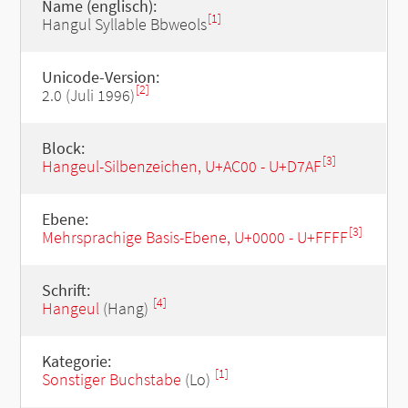
Name (englisch):
[1]
Hangul Syllable Bbweols
Unicode-Version:
[2]
2.0 (Juli 1996)
Block:
[3]
Hangeul-Silbenzeichen, U+AC00 - U+D7AF
Ebene:
[3]
Mehrsprachige Basis-Ebene, U+0000 - U+FFFF
Schrift:
[4]
Hangeul
(Hang)
Kategorie:
[1]
Sonstiger Buchstabe
(Lo)