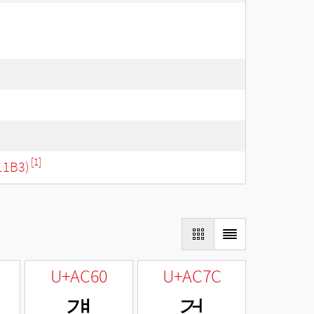
[1]
11B3)
U+AC60
U+AC7C
걠
걼