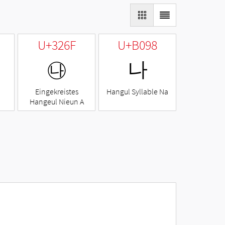
U+326F
U+B098
㉯
나
Eingekreistes
Hangul Syllable Na
Hangeul Nieun A