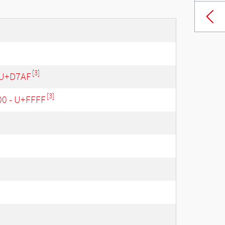
[3]
 U+D7AF
[3]
00 - U+FFFF