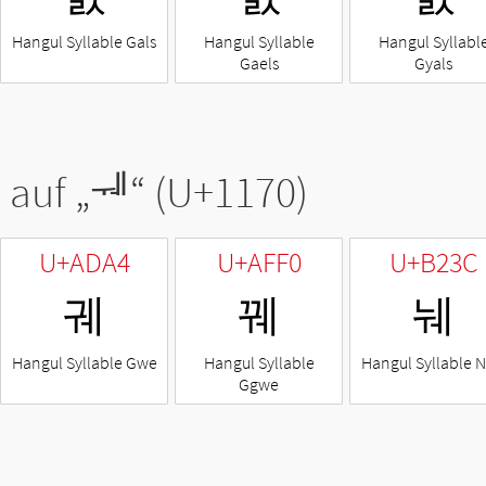
Hangul Syllable Gals
Hangul Syllable
Hangul Syllabl
Gaels
Gyals
 auf „
ᅰ
“ (U+1170)
U+ADA4
U+AFF0
U+B23C
궤
꿰
눼
Hangul Syllable Gwe
Hangul Syllable
Hangul Syllable 
Ggwe