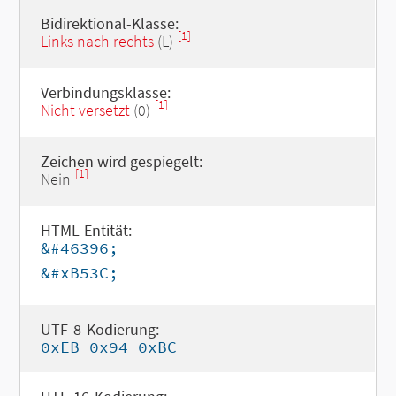
Bidirektional-Klasse:
[1]
Links nach rechts
(L)
Verbindungsklasse:
[1]
Nicht versetzt
(0)
Zeichen wird gespiegelt:
[1]
Nein
HTML-Entität:
&#46396;
&#xB53C;
UTF-8-Kodierung:
0xEB 0x94 0xBC