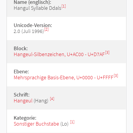
Name (englisch):
[1]
Hangul Syllable Ddals
Unicode-Version:
[2]
2.0 (Juli 1996)
Block:
[3]
Hangeul-Silbenzeichen, U+AC00 - U+D7AF
Ebene:
[3]
Mehrsprachige Basis-Ebene, U+0000 - U+FFFF
Schrift:
[4]
Hangeul
(Hang)
Kategorie:
[1]
Sonstiger Buchstabe
(Lo)