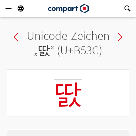
Unicode-Zeichen
Previous char
Ne
„
딼
“ (U+B53C)
딼