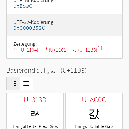
UTF-16-Kodierung:
0xB53C
UTF-32-Kodierung:
0x0000B53C
Zerlegung:
[1]
ᄄ (U+1104)
-
ᅡ (U+1161)
-
ᆳ (U+11B3)
Basierend auf „
ᆳ
“ (U+11B3)
U+313D
U+AC0C
ㄽ
갌
Hangul Letter Rieul-Sios
Hangul Syllable Gals