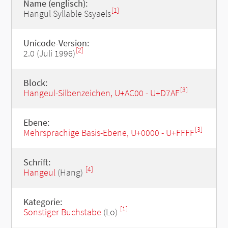
Name (englisch):
[1]
Hangul Syllable Ssyaels
Unicode-Version:
[2]
2.0 (Juli 1996)
Block:
[3]
Hangeul-Silbenzeichen, U+AC00 - U+D7AF
Ebene:
[3]
Mehrsprachige Basis-Ebene, U+0000 - U+FFFF
Schrift:
[4]
Hangeul
(Hang)
Kategorie:
[1]
Sonstiger Buchstabe
(Lo)