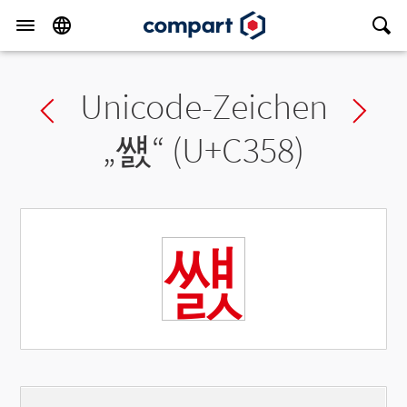
Unicode-Zeichen
Previous char
Ne
„
썘
“ (U+C358)
썘