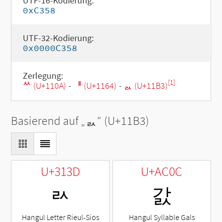
UTF-16-Kodierung:
0xC358
UTF-32-Kodierung:
0x0000C358
Zerlegung:
[1]
ᄊ (U+110A)
-
ᅤ (U+1164)
-
ᆳ (U+11B3)
Basierend auf „
ᆳ
“ (U+11B3)
U+313D
U+AC0C
ㄽ
갌
Hangul Letter Rieul-Sios
Hangul Syllable Gals