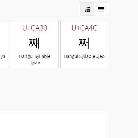
U+CA30
U+CA4C
쨰
쩌
jya
Hangul Syllable
Hangul Syllable Jjeo
Jjyae