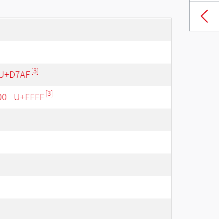
[3]
 U+D7AF
[3]
00 - U+FFFF