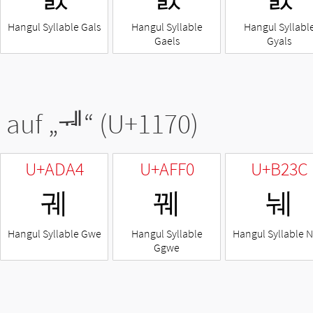
Hangul Syllable Gals
Hangul Syllable
Hangul Syllabl
Gaels
Gyals
 auf „
ᅰ
“ (U+1170)
U+ADA4
U+AFF0
U+B23C
궤
꿰
눼
Hangul Syllable Gwe
Hangul Syllable
Hangul Syllable 
Ggwe