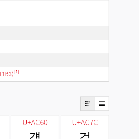
[1]
11B3)
U+AC60
U+AC7C
걠
걼