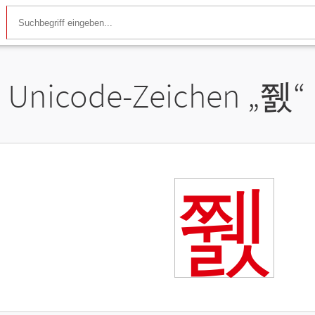
Unicode-Zeichen „
쮌
“
쮌