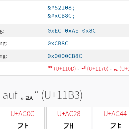
&#52108;
&#xCB8C;
g:
0xEC 0xAE 0x8C
ng:
0xCB8C
ng:
0x0000CB8C
ᄍ (U+110D)
-
ᅰ (U+1170)
-
ᆳ (U+
 auf „
ᆳ
“ (U+11B3)
U+AC0C
U+AC28
U+AC44
갌
갨
걄