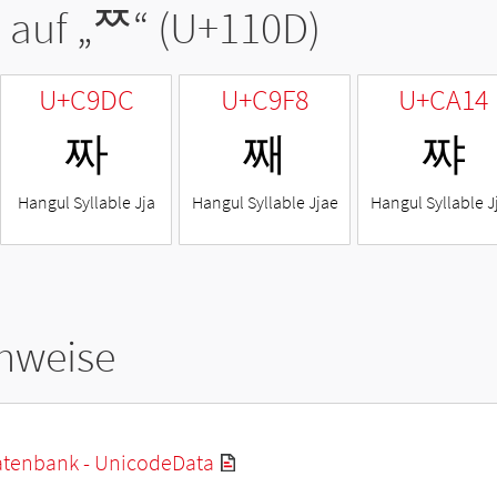
 auf „
ᄍ
“ (U+110D)
U+C9DC
U+C9F8
U+CA14
짜
째
쨔
Hangul Syllable Jja
Hangul Syllable Jjae
Hangul Syllable J
hweise
tenbank - UnicodeData