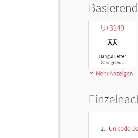
Basierend
U+3149
ㅉ
Hangul Letter
Ssangcieuc
Mehr Anzeigen
Einzelnac
Unicode-Da