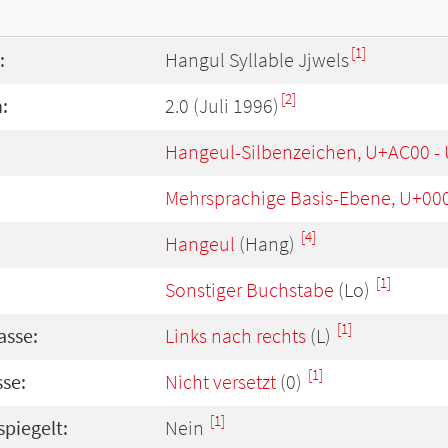
[1]
:
Hangul Syllable Jjwels
[2]
:
2.0 (Juli 1996)
Hangeul-Silbenzeichen, U+AC00 -
Mehrsprachige Basis-Ebene, U+00
[4]
Hangeul
(Hang)
[1]
Sonstiger Buchstabe
(Lo)
[1]
asse:
Links nach rechts
(L)
[1]
se:
Nicht versetzt
(0)
[1]
spiegelt:
Nein