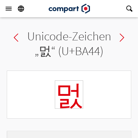
Unicode-Zeichen
Previous char
Ne
„
멄
“ (U+BA44)
멄