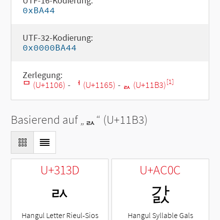
UTF-16-Kodierung:
0xBA44
UTF-32-Kodierung:
0x0000BA44
Zerlegung:
[1]
ᄆ (U+1106)
-
ᅥ (U+1165)
-
ᆳ (U+11B3)
Basierend auf „
ᆳ
“ (U+11B3)
U+313D
U+AC0C
ㄽ
갌
Hangul Letter Rieul-Sios
Hangul Syllable Gals