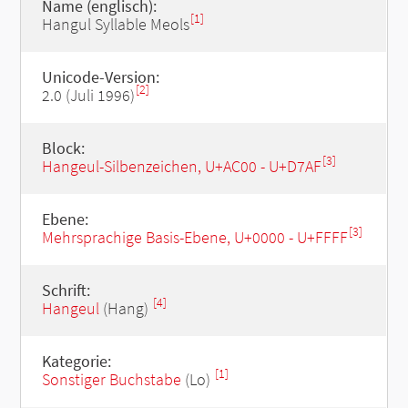
Name (englisch):
[1]
Hangul Syllable Meols
Unicode-Version:
[2]
2.0 (Juli 1996)
Block:
[3]
Hangeul-Silbenzeichen, U+AC00 - U+D7AF
Ebene:
[3]
Mehrsprachige Basis-Ebene, U+0000 - U+FFFF
Schrift:
[4]
Hangeul
(Hang)
Kategorie:
[1]
Sonstiger Buchstabe
(Lo)