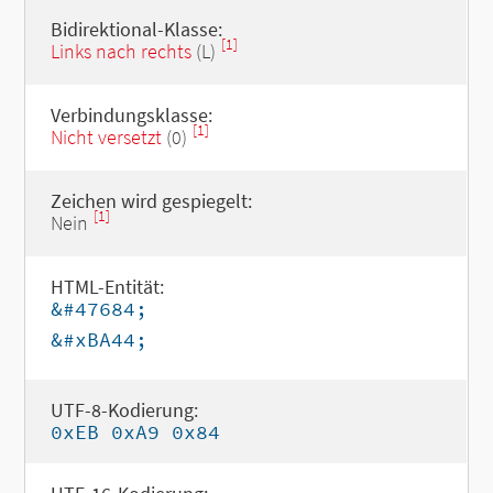
Bidirektional-Klasse:
[1]
Links nach rechts
(L)
Verbindungsklasse:
[1]
Nicht versetzt
(0)
Zeichen wird gespiegelt:
[1]
Nein
HTML-Entität:
&#47684;
&#xBA44;
UTF-8-Kodierung:
0xEB 0xA9 0x84