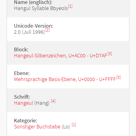
Name (englisch):
[1]
Hangul Syllable Bbyeols
Unicode-Version:
[2]
2.0 (Juli 1996)
Block:
[3]
Hangeul-Silbenzeichen, U+AC00 - U+D7AF
Ebene:
[3]
Mehrsprachige Basis-Ebene, U+0000 - U+FFFF
Schrift:
[4]
Hangeul
(Hang)
Kategorie:
[1]
Sonstiger Buchstabe
(Lo)