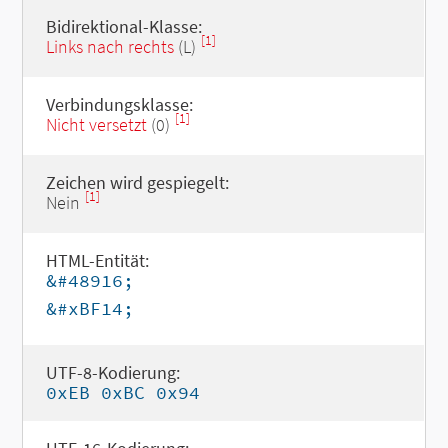
Bidirektional-Klasse:
[1]
Links nach rechts
(L)
Verbindungsklasse:
[1]
Nicht versetzt
(0)
Zeichen wird gespiegelt:
[1]
Nein
HTML-Entität:
&#48916;
&#xBF14;
UTF-8-Kodierung:
0xEB 0xBC 0x94