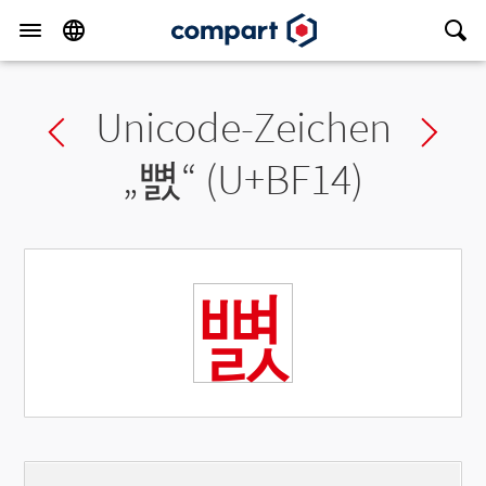
Unicode-Zeichen
Previous char
Ne
„
뼔
“ (U+BF14)
뼔