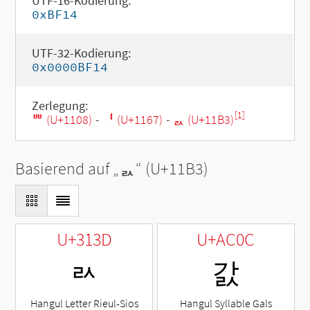
UTF-16-Kodierung:
0xBF14
UTF-32-Kodierung:
0x0000BF14
Zerlegung:
[1]
ᄈ (U+1108)
-
ᅧ (U+1167)
-
ᆳ (U+11B3)
Basierend auf „
ᆳ
“ (U+11B3)
U+313D
U+AC0C
ㄽ
갌
Hangul Letter Rieul-Sios
Hangul Syllable Gals