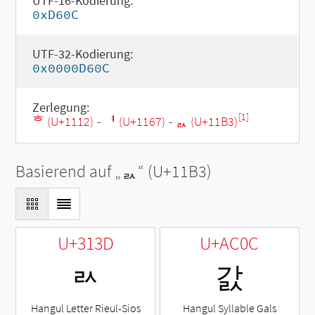
UTF-16-Kodierung:
0xD60C
UTF-32-Kodierung:
0x0000D60C
Zerlegung:
[1]
ᄒ (U+1112)
-
ᅧ (U+1167)
-
ᆳ (U+11B3)
Basierend auf „
ᆳ
“ (U+11B3)
U+313D
U+AC0C
ㄽ
갌
Hangul Letter Rieul-Sios
Hangul Syllable Gals