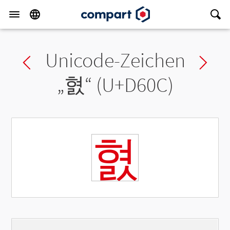
Unicode-Zeichen
Previous char
Ne
„
혌
“ (U+D60C)
혌