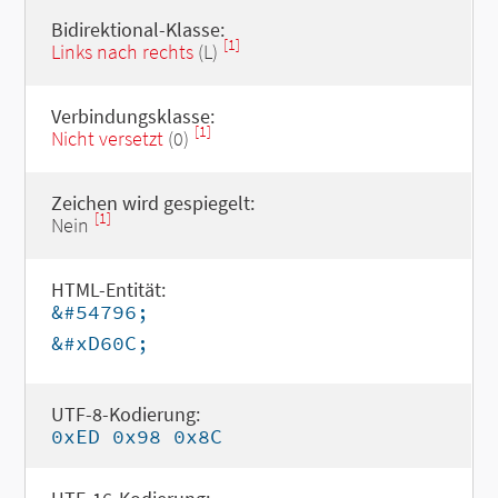
Bidirektional-Klasse:
[1]
Links nach rechts
(L)
Verbindungsklasse:
[1]
Nicht versetzt
(0)
Zeichen wird gespiegelt:
[1]
Nein
HTML-Entität:
&#54796;
&#xD60C;
UTF-8-Kodierung:
0xED 0x98 0x8C