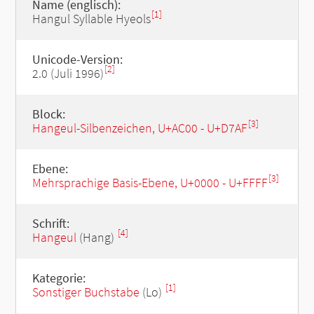
Name (englisch):
[1]
Hangul Syllable Hyeols
Unicode-Version:
[2]
2.0 (Juli 1996)
Block:
[3]
Hangeul-Silbenzeichen, U+AC00 - U+D7AF
Ebene:
[3]
Mehrsprachige Basis-Ebene, U+0000 - U+FFFF
Schrift:
[4]
Hangeul
(Hang)
Kategorie:
[1]
Sonstiger Buchstabe
(Lo)