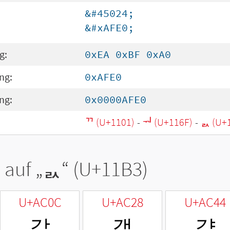
&#45024;
&#xAFE0;
g:
0xEA 0xBF 0xA0
ng:
0xAFE0
ng:
0x0000AFE0
ᄁ (U+1101)
-
ᅯ (U+116F)
-
ᆳ (U+
 auf „
ᆳ
“ (U+11B3)
U+AC0C
U+AC28
U+AC44
갌
갨
걄