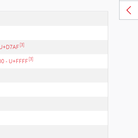
[3]
 U+D7AF
[3]
00 - U+FFFF