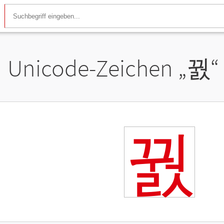
Unicode-Zeichen „
꿠
“
꿠