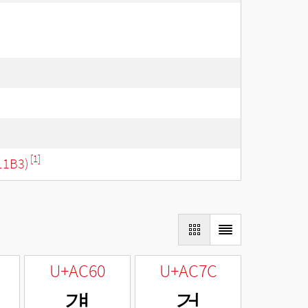
[1]
11B3)
U+AC60
U+AC7C
걠
걼