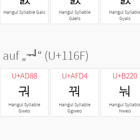
Hangul Syllable Gals
Hangul Syllable
Hangul Syllabl
Gaels
Gyals
 auf „
ᅯ
“ (U+116F)
U+AD88
U+AFD4
U+B220
궈
꿔
눠
Hangul Syllable
Hangul Syllable
Hangul Syllabl
Gweo
Ggweo
Nweo