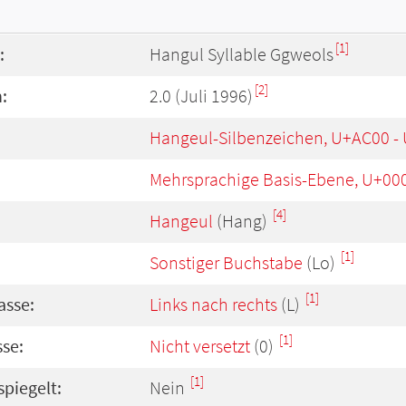
[1]
:
Hangul Syllable Ggweols
[2]
:
2.0 (Juli 1996)
Hangeul-Silbenzeichen, U+AC00 -
Mehrsprachige Basis-Ebene, U+00
[4]
Hangeul
(Hang)
[1]
Sonstiger Buchstabe
(Lo)
[1]
asse:
Links nach rechts
(L)
[1]
se:
Nicht versetzt
(0)
[1]
spiegelt:
Nein