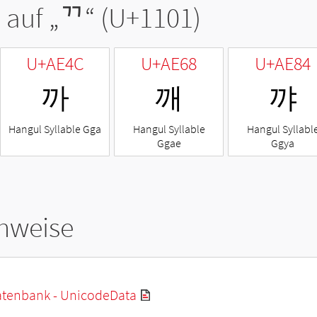
 auf „
ᄁ
“ (U+1101)
U+AE4C
U+AE68
U+AE84
까
깨
꺄
Hangul Syllable Gga
Hangul Syllable
Hangul Syllabl
Ggae
Ggya
hweise
tenbank - UnicodeData