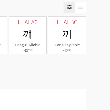
U+AEA0
U+AEBC
꺠
꺼
e
Hangul Syllable
Hangul Syllable
Ggyae
Ggeo