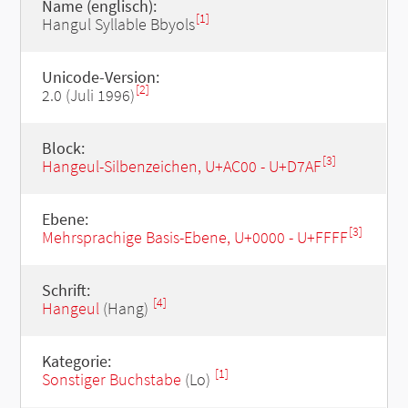
Name (englisch):
[1]
Hangul Syllable Bbyols
Unicode-Version:
[2]
2.0 (Juli 1996)
Block:
[3]
Hangeul-Silbenzeichen, U+AC00 - U+D7AF
Ebene:
[3]
Mehrsprachige Basis-Ebene, U+0000 - U+FFFF
Schrift:
[4]
Hangeul
(Hang)
Kategorie:
[1]
Sonstiger Buchstabe
(Lo)