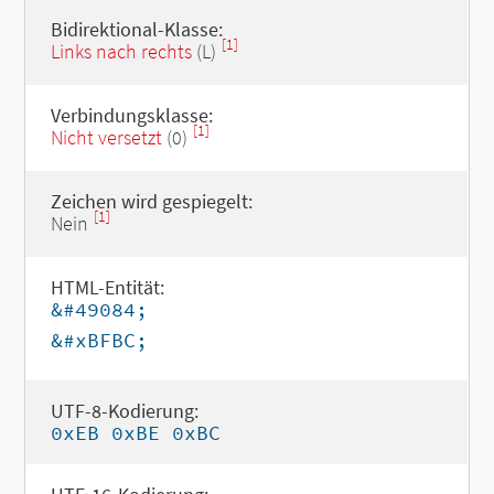
Bidirektional-Klasse:
[1]
Links nach rechts
(L)
Verbindungsklasse:
[1]
Nicht versetzt
(0)
Zeichen wird gespiegelt:
[1]
Nein
HTML-Entität:
&#49084;
&#xBFBC;
UTF-8-Kodierung:
0xEB 0xBE 0xBC