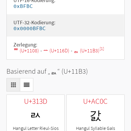
UTF-16-Kodierung:
0xBFBC
UTF-32-Kodierung:
0x0000BFBC
Zerlegung:
[1]
ᄈ (U+1108)
-
ᅭ (U+116D)
-
ᆳ (U+11B3)
Basierend auf „
ᆳ
“ (U+11B3)
U+313D
U+AC0C
ㄽ
갌
Hangul Letter Rieul-Sios
Hangul Syllable Gals