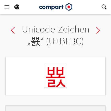
Unicode-Zeichen
Previous char
Ne
„
뾼
“ (U+BFBC)
뾼