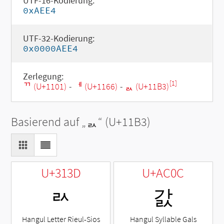
UTF-16-Kodierung:
0xAEE4
UTF-32-Kodierung:
0x0000AEE4
Zerlegung:
[1]
ᄁ (U+1101)
-
ᅦ (U+1166)
-
ᆳ (U+11B3)
Basierend auf „
ᆳ
“ (U+11B3)
U+313D
U+AC0C
ㄽ
갌
Hangul Letter Rieul-Sios
Hangul Syllable Gals