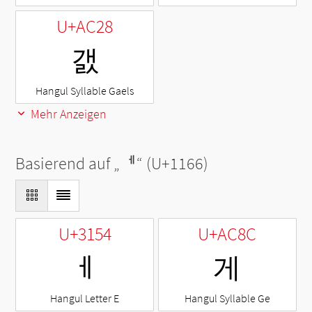
U+AC28
갨
Hangul Syllable Gaels
Mehr Anzeigen
Basierend auf „
ᅦ
“ (U+1166)
U+3154
U+AC8C
ㅔ
게
Hangul Letter E
Hangul Syllable Ge