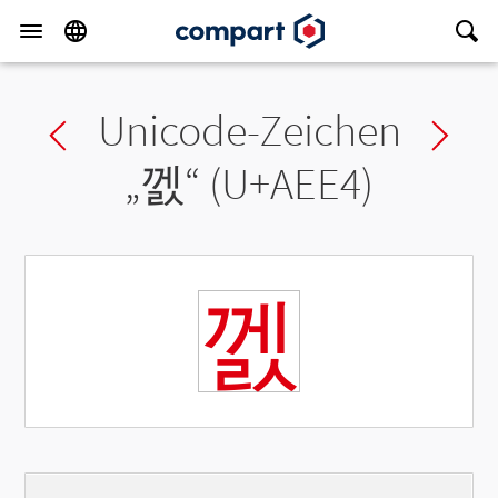
Unicode-Zeichen
Previous char
Ne
„
껤
“ (U+AEE4)
껤