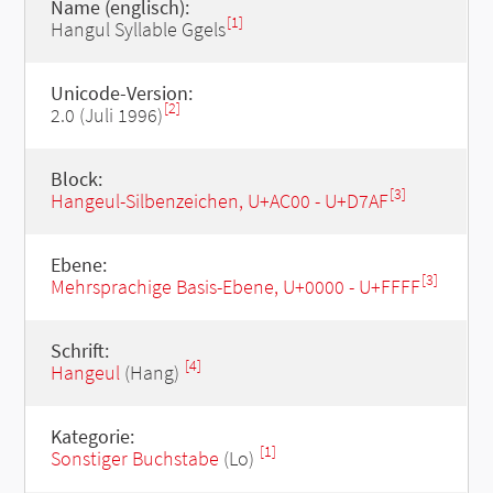
Name (englisch):
[1]
Hangul Syllable Ggels
Unicode-Version:
[2]
2.0 (Juli 1996)
Block:
[3]
Hangeul-Silbenzeichen, U+AC00 - U+D7AF
Ebene:
[3]
Mehrsprachige Basis-Ebene, U+0000 - U+FFFF
Schrift:
[4]
Hangeul
(Hang)
Kategorie:
[1]
Sonstiger Buchstabe
(Lo)