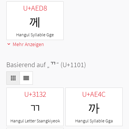
U+AED8
께
Hangul Syllable Gge
Mehr Anzeigen
Basierend auf „
ᄁ
“ (U+1101)
U+3132
U+AE4C
ㄲ
까
Hangul Letter Ssangkiyeok
Hangul Syllable Gga