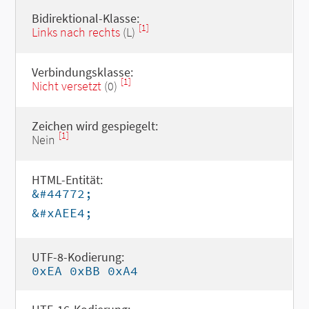
Bidirektional-Klasse:
[1]
Links nach rechts
(L)
Verbindungsklasse:
[1]
Nicht versetzt
(0)
Zeichen wird gespiegelt:
[1]
Nein
HTML-Entität:
&#44772;
&#xAEE4;
UTF-8-Kodierung:
0xEA 0xBB 0xA4