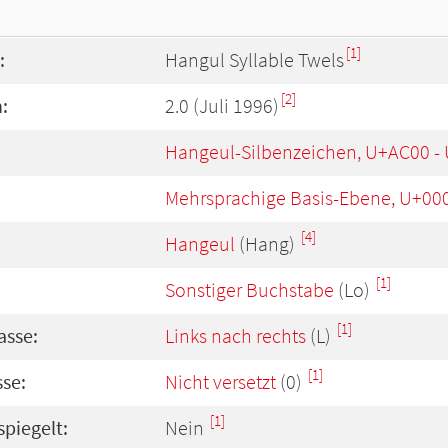
[1]
:
Hangul Syllable Twels
[2]
:
2.0 (Juli 1996)
Hangeul-Silbenzeichen, U+AC00 -
Mehrsprachige Basis-Ebene, U+00
[4]
Hangeul
(Hang)
[1]
Sonstiger Buchstabe
(Lo)
[1]
asse:
Links nach rechts
(L)
[1]
se:
Nicht versetzt
(0)
[1]
spiegelt:
Nein