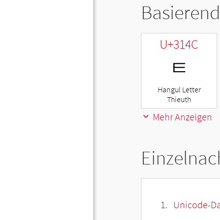
Basierend
U+314C
ㅌ
Hangul Letter
Thieuth
Mehr Anzeigen
Einzelnac
Unicode-Da