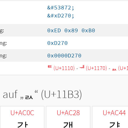
&#53872;
&#xD270;
g:
0xED 0x89 0xB0
ng:
0xD270
ng:
0x0000D270
ᄐ (U+1110)
-
ᅰ (U+1170)
-
ᆳ (U+
 auf „
ᆳ
“ (U+11B3)
U+AC0C
U+AC28
U+AC44
갌
갨
걄