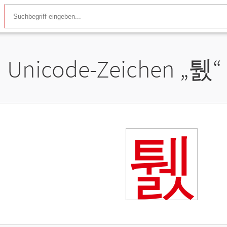
Unicode-Zeichen „
퉰
“
퉰