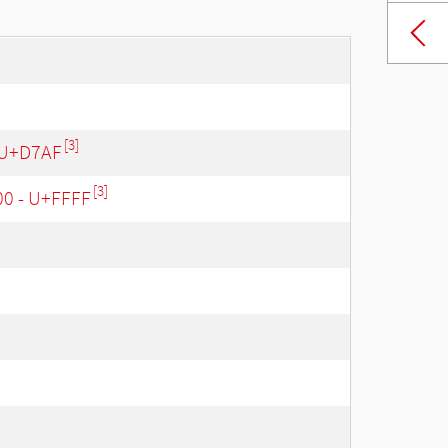
[3]
 U+D7AF
[3]
00 - U+FFFF