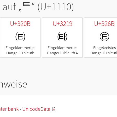
 auf „
ᄐ
“ (U+1110)
U+320B
U+3219
U+326B
㈋
㈙
㉫
Eingeklammertes
Eingeklammertes
Eingekreistes
Hangeul Thieuth
Hangeul Thieuth A
Hangeul Thieut
hweise
tenbank - UnicodeData