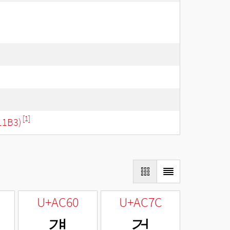
[1]
11B3)
U+AC60
U+AC7C
걠
걼