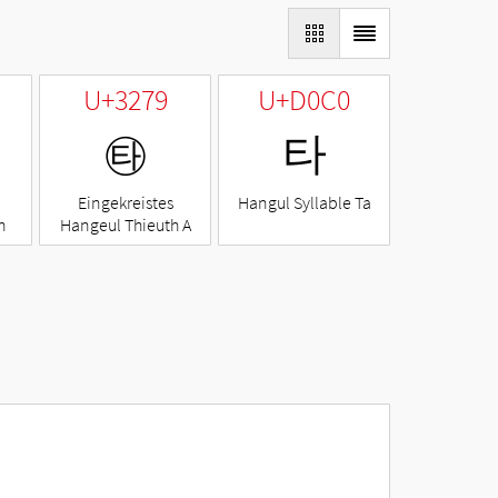
U+3279
U+D0C0
㉹
타
Eingekreistes
Hangul Syllable Ta
h
Hangeul Thieuth A