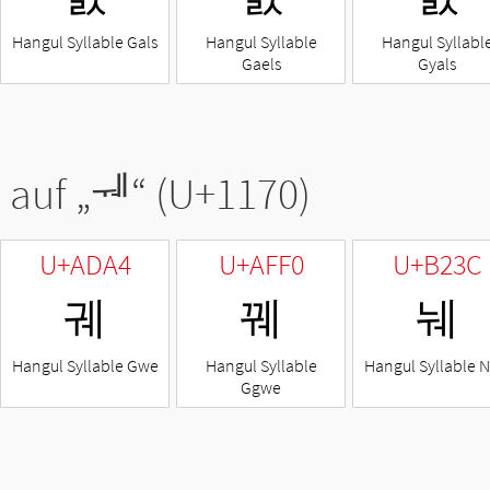
Hangul Syllable Gals
Hangul Syllable
Hangul Syllabl
Gaels
Gyals
 auf „
ᅰ
“ (U+1170)
U+ADA4
U+AFF0
U+B23C
궤
꿰
눼
Hangul Syllable Gwe
Hangul Syllable
Hangul Syllable 
Ggwe