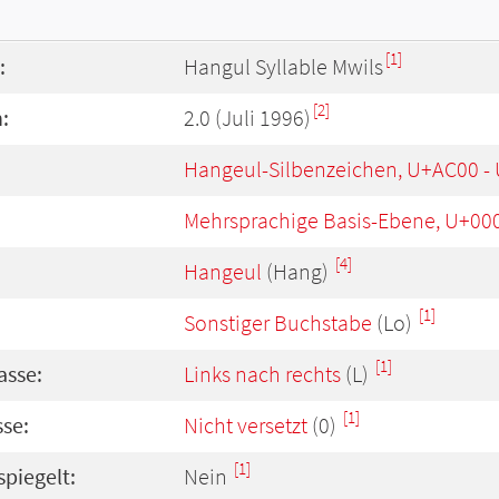
[1]
:
Hangul Syllable Mwils
[2]
:
2.0 (Juli 1996)
Hangeul-Silbenzeichen, U+AC00 -
Mehrsprachige Basis-Ebene, U+00
[4]
Hangeul
(Hang)
[1]
Sonstiger Buchstabe
(Lo)
[1]
asse:
Links nach rechts
(L)
[1]
se:
Nicht versetzt
(0)
[1]
spiegelt:
Nein