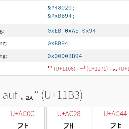
&#48020;
&#xBB94;
g:
0xEB 0xAE 0x94
ng:
0xBB94
ng:
0x0000BB94
ᄆ (U+1106)
-
ᅱ (U+1171)
-
ᆳ (U+
 auf „
ᆳ
“ (U+11B3)
U+AC0C
U+AC28
U+AC44
갌
갨
걄