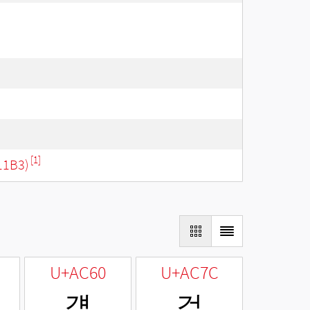
[1]
11B3)
U+AC60
U+AC7C
걠
걼