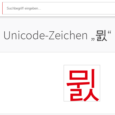
Unicode-Zeichen „
뮔
“
뮔