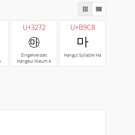
U+3272
U+B9C8
㉲
마
Eingekreistes
Hangul Syllable Ma
m
Hangeul Mieum A