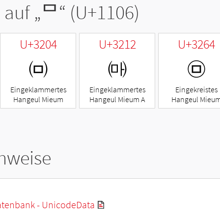
 auf „
ᄆ
“ (U+1106)
U+3204
U+3212
U+3264
㈄
㈒
㉤
Eingeklammertes
Eingeklammertes
Eingekreistes
Hangeul Mieum
Hangeul Mieum A
Hangeul Mieu
hweise
tenbank - UnicodeData