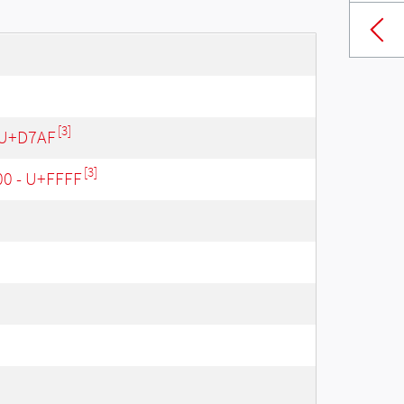
[3]
 U+D7AF
[3]
00 - U+FFFF