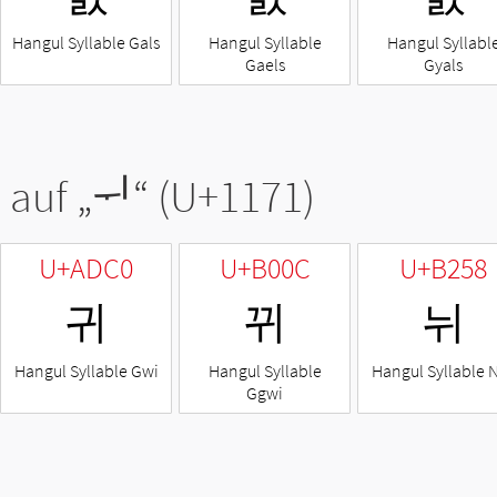
Hangul Syllable Gals
Hangul Syllable
Hangul Syllabl
Gaels
Gyals
 auf „
ᅱ
“ (U+1171)
U+ADC0
U+B00C
U+B258
귀
뀌
뉘
Hangul Syllable Gwi
Hangul Syllable
Hangul Syllable 
Ggwi