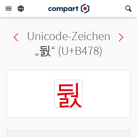
Unicode-Zeichen
Previous char
Ne
„
둸
“ (U+B478)
둸