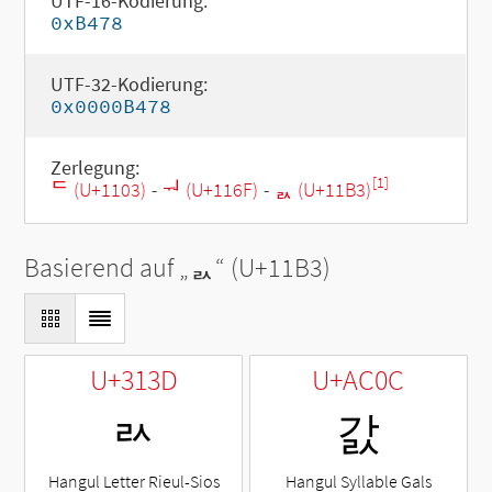
UTF-16-Kodierung:
0xB478
UTF-32-Kodierung:
0x0000B478
Zerlegung:
[1]
ᄃ (U+1103)
-
ᅯ (U+116F)
-
ᆳ (U+11B3)
Basierend auf „
ᆳ
“ (U+11B3)
U+313D
U+AC0C
ㄽ
갌
Hangul Letter Rieul-Sios
Hangul Syllable Gals