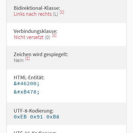
Bidirektional-Klasse:
[1]
Links nach rechts
(L)
Verbindungsklasse:
[1]
Nicht versetzt
(0)
Zeichen wird gespiegelt:
[1]
Nein
HTML-Entität:
&#46200;
&#xB478;
UTF-8-Kodierung:
0xEB 0x91 0xB8