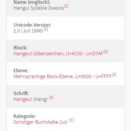
Name (englisch):
[1]
Hangul Syllable Dweols
Unicode-Version:
[2]
2.0 (Juli 1996)
Block:
[3]
Hangeul-Silbenzeichen, U+AC00 - U+D7AF
Ebene:
[3]
Mehrsprachige Basis-Ebene, U+0000 - U+FFFF
Schrift:
[4]
Hangeul
(Hang)
Kategorie:
[1]
Sonstiger Buchstabe
(Lo)