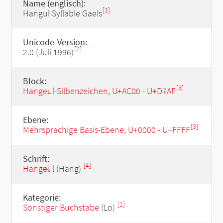
Name (englisch):
[1]
Hangul Syllable Gaels
Unicode-Version:
[2]
2.0 (Juli 1996)
Block:
[3]
Hangeul-Silbenzeichen, U+AC00 - U+D7AF
Ebene:
[3]
Mehrsprachige Basis-Ebene, U+0000 - U+FFFF
Schrift:
[4]
Hangeul
(Hang)
Kategorie:
[1]
Sonstiger Buchstabe
(Lo)