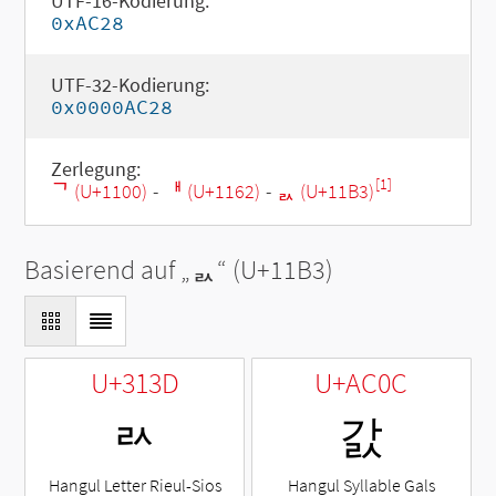
UTF-16-Kodierung:
0xAC28
UTF-32-Kodierung:
0x0000AC28
Zerlegung:
[1]
ᄀ (U+1100)
-
ᅢ (U+1162)
-
ᆳ (U+11B3)
Basierend auf „
ᆳ
“ (U+11B3)
U+313D
U+AC0C
ㄽ
갌
Hangul Letter Rieul-Sios
Hangul Syllable Gals