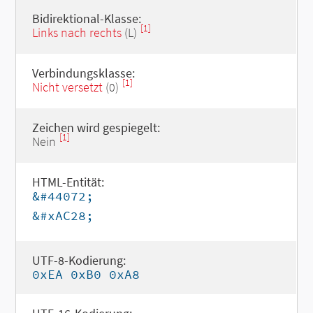
Bidirektional-Klasse:
[1]
Links nach rechts
(L)
Verbindungsklasse:
[1]
Nicht versetzt
(0)
Zeichen wird gespiegelt:
[1]
Nein
HTML-Entität:
&#44072;
&#xAC28;
UTF-8-Kodierung:
0xEA 0xB0 0xA8