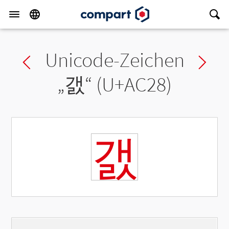
Unicode-Zeichen
Previous char
Ne
„
갨
“ (U+AC28)
갨