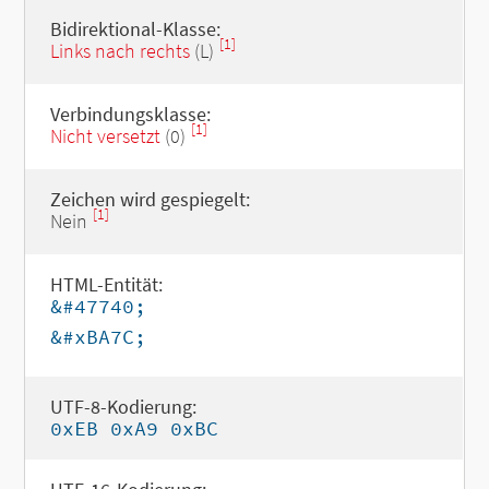
Bidirektional-Klasse:
[1]
Links nach rechts
(L)
Verbindungsklasse:
[1]
Nicht versetzt
(0)
Zeichen wird gespiegelt:
[1]
Nein
HTML-Entität:
&#47740;
&#xBA7C;
UTF-8-Kodierung:
0xEB 0xA9 0xBC