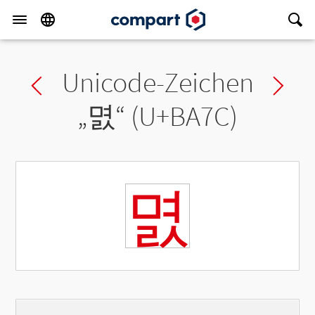
Unicode-Zeichen
Previous char
Ne
„
멼
“ (U+BA7C)
멼