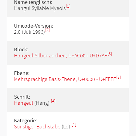
Name (englisch):
[1]
Hangul Syllable Myeols
Unicode-Version:
[2]
2.0 (Juli 1996)
Block:
[3]
Hangeul-Silbenzeichen, U+AC00 - U+D7AF
Ebene:
[3]
Mehrsprachige Basis-Ebene, U+0000 - U+FFFF
Schrift:
[4]
Hangeul
(Hang)
Kategorie:
[1]
Sonstiger Buchstabe
(Lo)