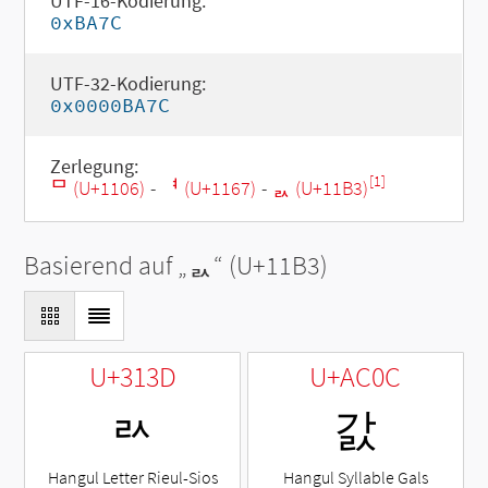
UTF-16-Kodierung:
0xBA7C
UTF-32-Kodierung:
0x0000BA7C
Zerlegung:
[1]
ᄆ (U+1106)
-
ᅧ (U+1167)
-
ᆳ (U+11B3)
Basierend auf „
ᆳ
“ (U+11B3)
U+313D
U+AC0C
ㄽ
갌
Hangul Letter Rieul-Sios
Hangul Syllable Gals