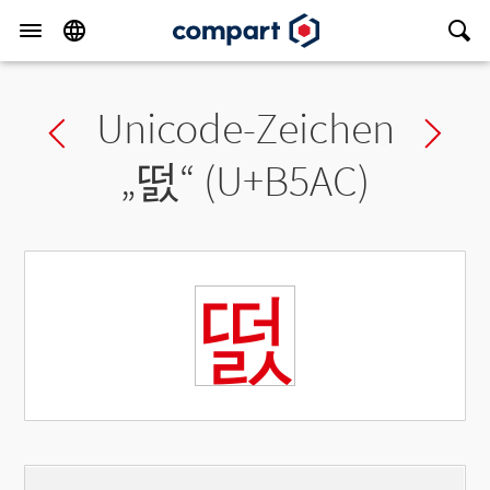
Unicode-Zeichen
Previous char
Ne
„
떬
“ (U+B5AC)
떬