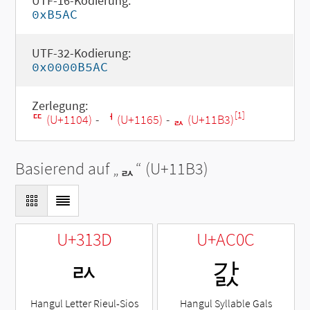
UTF-16-Kodierung:
0xB5AC
UTF-32-Kodierung:
0x0000B5AC
Zerlegung:
[1]
ᄄ (U+1104)
-
ᅥ (U+1165)
-
ᆳ (U+11B3)
Basierend auf „
ᆳ
“ (U+11B3)
U+313D
U+AC0C
ㄽ
갌
Hangul Letter Rieul-Sios
Hangul Syllable Gals