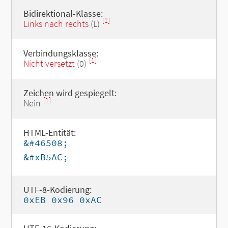
Bidirektional-Klasse:
[1]
Links nach rechts
(L)
Verbindungsklasse:
[1]
Nicht versetzt
(0)
Zeichen wird gespiegelt:
[1]
Nein
HTML-Entität:
&#46508;
&#xB5AC;
UTF-8-Kodierung:
0xEB 0x96 0xAC