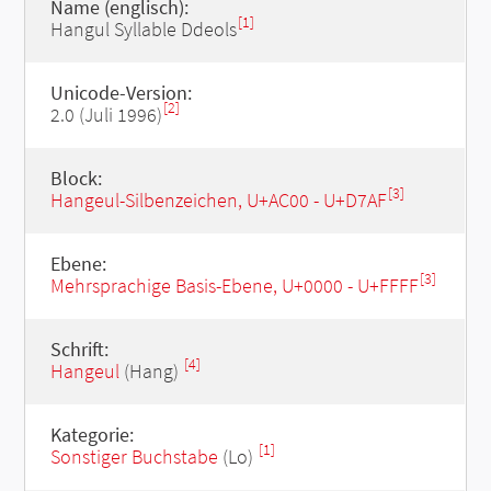
Name (englisch):
[1]
Hangul Syllable Ddeols
Unicode-Version:
[2]
2.0 (Juli 1996)
Block:
[3]
Hangeul-Silbenzeichen, U+AC00 - U+D7AF
Ebene:
[3]
Mehrsprachige Basis-Ebene, U+0000 - U+FFFF
Schrift:
[4]
Hangeul
(Hang)
Kategorie:
[1]
Sonstiger Buchstabe
(Lo)