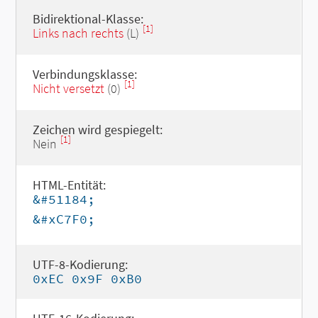
Bidirektional-Klasse:
[1]
Links nach rechts
(L)
Verbindungsklasse:
[1]
Nicht versetzt
(0)
Zeichen wird gespiegelt:
[1]
Nein
HTML-Entität:
&#51184;
&#xC7F0;
UTF-8-Kodierung:
0xEC 0x9F 0xB0