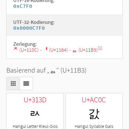
UTF-16-Kodierung:
0xC7F0
UTF-32-Kodierung:
0x0000C7F0
Zerlegung:
[1]
ᄌ (U+110C)
-
ᅤ (U+1164)
-
ᆳ (U+11B3)
Basierend auf „
ᆳ
“ (U+11B3)
U+313D
U+AC0C
ㄽ
갌
Hangul Letter Rieul-Sios
Hangul Syllable Gals