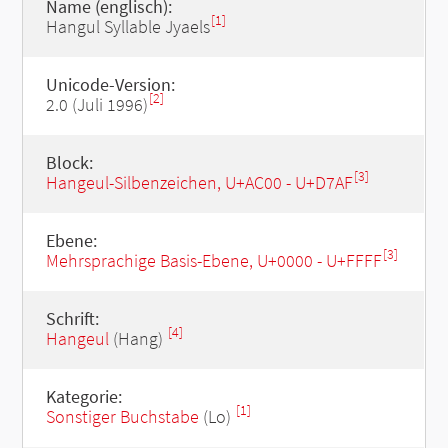
Name (englisch):
[1]
Hangul Syllable Jyaels
Unicode-Version:
[2]
2.0 (Juli 1996)
Block:
[3]
Hangeul-Silbenzeichen, U+AC00 - U+D7AF
Ebene:
[3]
Mehrsprachige Basis-Ebene, U+0000 - U+FFFF
Schrift:
[4]
Hangeul
(Hang)
Kategorie:
[1]
Sonstiger Buchstabe
(Lo)