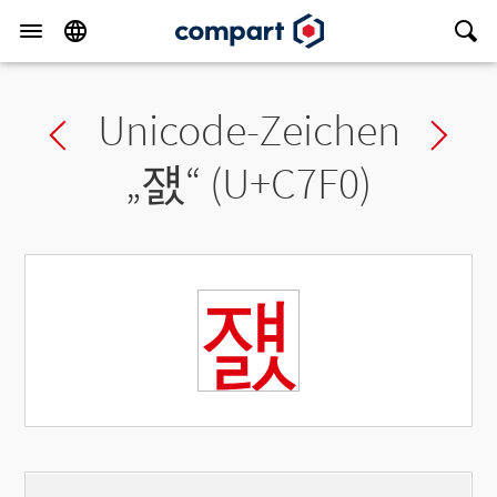
Unicode-Zeichen
Previous char
Ne
„
쟰
“ (U+C7F0)
쟰