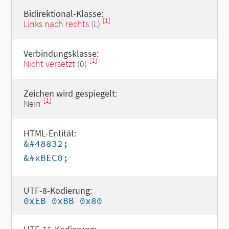
Bidirektional-Klasse:
[1]
Links nach rechts
(L)
Verbindungsklasse:
[1]
Nicht versetzt
(0)
Zeichen wird gespiegelt:
[1]
Nein
HTML-Entität:
&#48832;
&#xBEC0;
UTF-8-Kodierung:
0xEB 0xBB 0x80