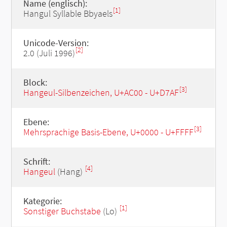
Name (englisch):
[1]
Hangul Syllable Bbyaels
Unicode-Version:
[2]
2.0 (Juli 1996)
Block:
[3]
Hangeul-Silbenzeichen, U+AC00 - U+D7AF
Ebene:
[3]
Mehrsprachige Basis-Ebene, U+0000 - U+FFFF
Schrift:
[4]
Hangeul
(Hang)
Kategorie:
[1]
Sonstiger Buchstabe
(Lo)