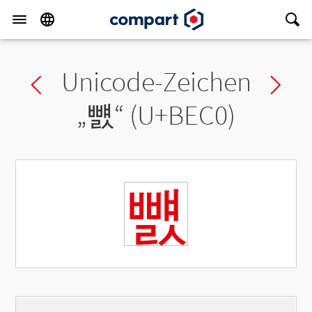
Unicode-Zeichen
Previous char
Ne
„
뻀
“ (U+BEC0)
뻀