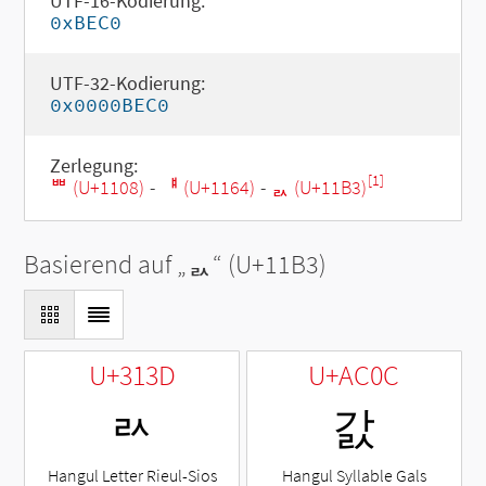
UTF-16-Kodierung:
0xBEC0
UTF-32-Kodierung:
0x0000BEC0
Zerlegung:
[1]
ᄈ (U+1108)
-
ᅤ (U+1164)
-
ᆳ (U+11B3)
Basierend auf „
ᆳ
“ (U+11B3)
U+313D
U+AC0C
ㄽ
갌
Hangul Letter Rieul-Sios
Hangul Syllable Gals