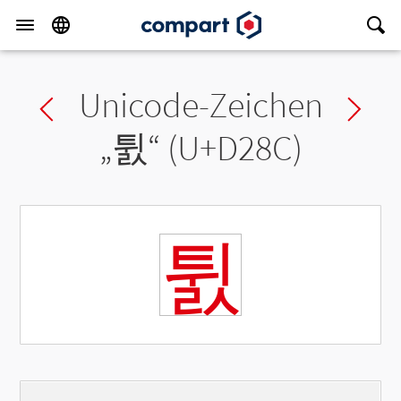
Unicode-Zeichen
Previous char
Ne
„
튌
“ (U+D28C)
튌