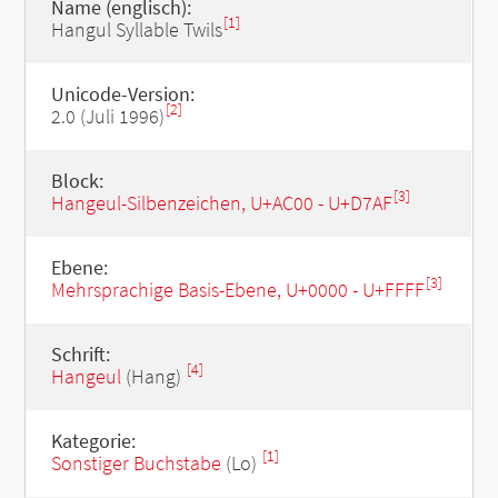
Name (englisch):
[1]
Hangul Syllable Twils
Unicode-Version:
[2]
2.0 (Juli 1996)
Block:
[3]
Hangeul-Silbenzeichen, U+AC00 - U+D7AF
Ebene:
[3]
Mehrsprachige Basis-Ebene, U+0000 - U+FFFF
Schrift:
[4]
Hangeul
(Hang)
Kategorie:
[1]
Sonstiger Buchstabe
(Lo)