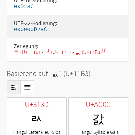
UTF-16-Kodierung:
0xD28C
UTF-32-Kodierung:
0x0000D28C
Zerlegung:
[1]
ᄐ (U+1110)
-
ᅱ (U+1171)
-
ᆳ (U+11B3)
Basierend auf „
ᆳ
“ (U+11B3)
U+313D
U+AC0C
ㄽ
갌
Hangul Letter Rieul-Sios
Hangul Syllable Gals