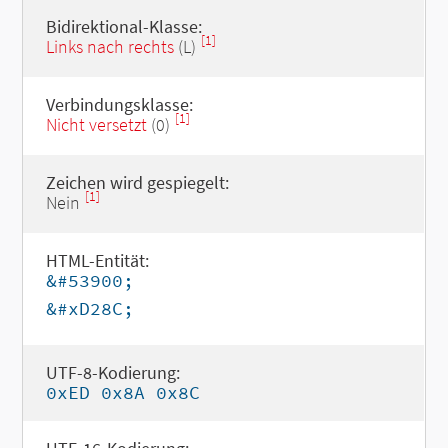
Bidirektional-Klasse:
[1]
Links nach rechts
(L)
Verbindungsklasse:
[1]
Nicht versetzt
(0)
Zeichen wird gespiegelt:
[1]
Nein
HTML-Entität:
&#53900;
&#xD28C;
UTF-8-Kodierung:
0xED 0x8A 0x8C