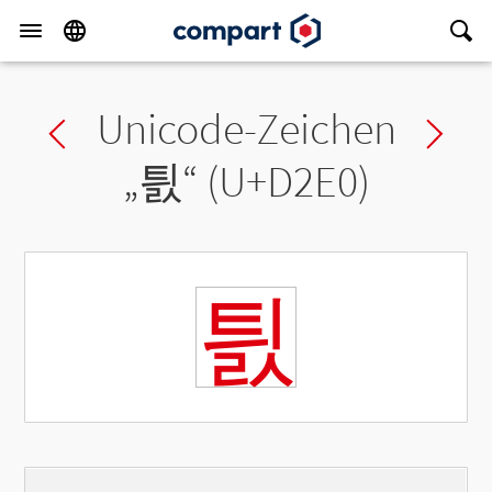
Unicode-Zeichen
Previous char
Ne
„
틠
“ (U+D2E0)
틠