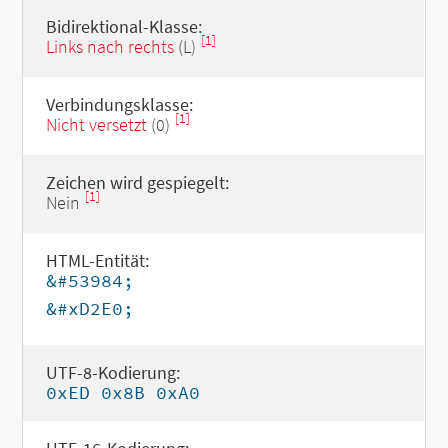
Bidirektional-Klasse:
[1]
Links nach rechts
(L)
Verbindungsklasse:
[1]
Nicht versetzt
(0)
Zeichen wird gespiegelt:
[1]
Nein
HTML-Entität:
&#53984;
&#xD2E0;
UTF-8-Kodierung:
0xED 0x8B 0xA0