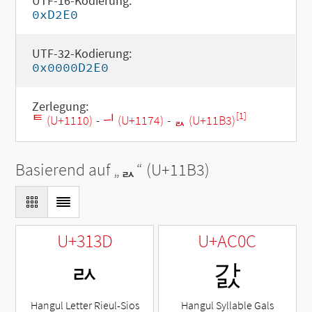
UTF-16-Kodierung:
0xD2E0
UTF-32-Kodierung:
0x0000D2E0
Zerlegung:
[1]
ᄐ (U+1110)
-
ᅴ (U+1174)
-
ᆳ (U+11B3)
Basierend auf „
ᆳ
“ (U+11B3)
U+313D
U+AC0C
ㄽ
갌
Hangul Letter Rieul-Sios
Hangul Syllable Gals