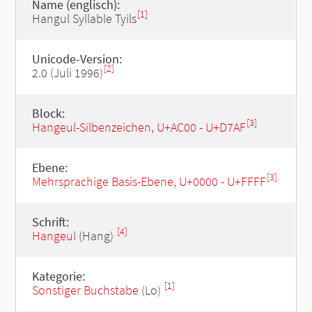
Name (englisch):
[1]
Hangul Syllable Tyils
Unicode-Version:
[2]
2.0 (Juli 1996)
Block:
[3]
Hangeul-Silbenzeichen, U+AC00 - U+D7AF
Ebene:
[3]
Mehrsprachige Basis-Ebene, U+0000 - U+FFFF
Schrift:
[4]
Hangeul
(Hang)
Kategorie:
[1]
Sonstiger Buchstabe
(Lo)