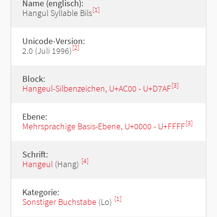
Name (englisch):
[1]
Hangul Syllable Bils
Unicode-Version:
[2]
2.0 (Juli 1996)
Block:
[3]
Hangeul-Silbenzeichen, U+AC00 - U+D7AF
Ebene:
[3]
Mehrsprachige Basis-Ebene, U+0000 - U+FFFF
Schrift:
[4]
Hangeul
(Hang)
Kategorie:
[1]
Sonstiger Buchstabe
(Lo)