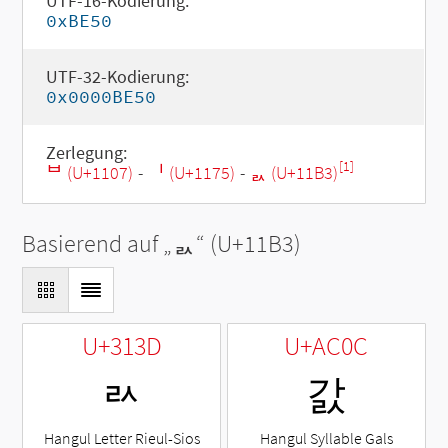
UTF-16-Kodierung:
0xBE50
UTF-32-Kodierung:
0x0000BE50
Zerlegung:
[1]
ᄇ (U+1107)
-
ᅵ (U+1175)
-
ᆳ (U+11B3)
Basierend auf „
ᆳ
“ (U+11B3)
U+313D
U+AC0C
ㄽ
갌
Hangul Letter Rieul-Sios
Hangul Syllable Gals