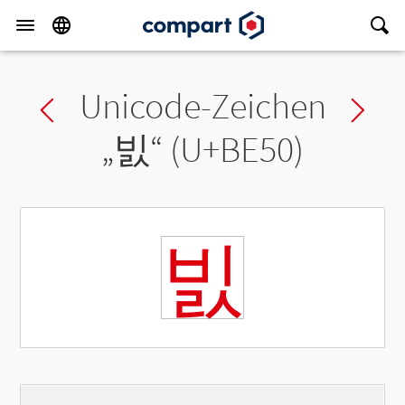
Unicode-Zeichen
Previous char
Ne
„
빐
“ (U+BE50)
빐