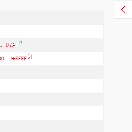
[3]
 U+D7AF
[3]
00 - U+FFFF