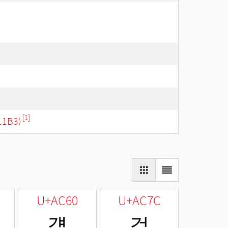
[1]
11B3)
U+AC60
U+AC7C
걠
걼