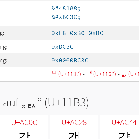
&#48188;
&#xBC3C;
g:
0xEB 0xB0 0xBC
ng:
0xBC3C
ng:
0x0000BC3C
ᄇ (U+1107)
-
ᅢ (U+1162)
-
ᆳ (U+
 auf „
ᆳ
“ (U+11B3)
U+AC0C
U+AC28
U+AC44
갌
갨
걄