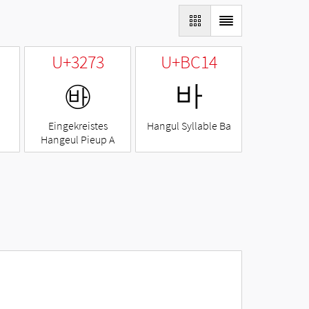
U+3273
U+BC14
㉳
바
Eingekreistes
Hangul Syllable Ba
Hangeul Pieup A