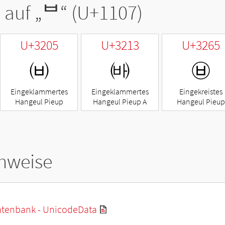
 auf „
ᄇ
“ (U+1107)
U+3205
U+3213
U+3265
㈅
㈓
㉥
Eingeklammertes
Eingeklammertes
Eingekreistes
Hangeul Pieup
Hangeul Pieup A
Hangeul Pieup
hweise
tenbank - UnicodeData