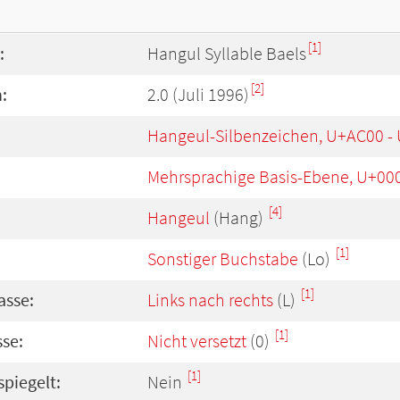
[1]
:
Hangul Syllable Baels
[2]
:
2.0 (Juli 1996)
Hangeul-Silbenzeichen, U+AC00 -
Mehrsprachige Basis-Ebene, U+00
[4]
Hangeul
(Hang)
[1]
Sonstiger Buchstabe
(Lo)
[1]
asse:
Links nach rechts
(L)
[1]
se:
Nicht versetzt
(0)
[1]
spiegelt:
Nein