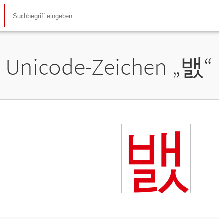
Unicode-Zeichen „
밼
“
밼