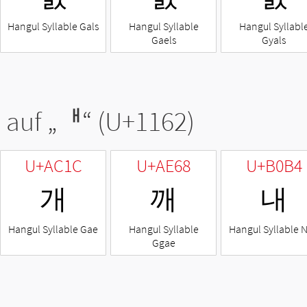
Hangul Syllable Gals
Hangul Syllable
Hangul Syllabl
Gaels
Gyals
 auf „
ᅢ
“ (U+1162)
U+AC1C
U+AE68
U+B0B4
개
깨
내
Hangul Syllable Gae
Hangul Syllable
Hangul Syllable 
Ggae