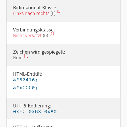
Bidirektional-Klasse:
[1]
Links nach rechts
(L)
Verbindungsklasse:
[1]
Nicht versetzt
(0)
Zeichen wird gespiegelt:
[1]
Nein
HTML-Entität:
&#52416;
&#xCCC0;
UTF-8-Kodierung:
0xEC 0xB3 0x80