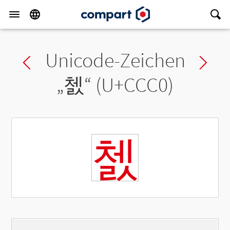
Unicode-Zeichen
Previous char
Ne
„
쳀
“ (U+CCC0)
쳀