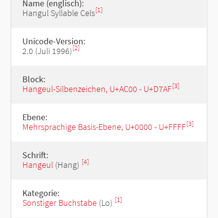
Name (englisch):
[1]
Hangul Syllable Cels
Unicode-Version:
[2]
2.0 (Juli 1996)
Block:
[3]
Hangeul-Silbenzeichen, U+AC00 - U+D7AF
Ebene:
[3]
Mehrsprachige Basis-Ebene, U+0000 - U+FFFF
Schrift:
[4]
Hangeul
(Hang)
Kategorie:
[1]
Sonstiger Buchstabe
(Lo)