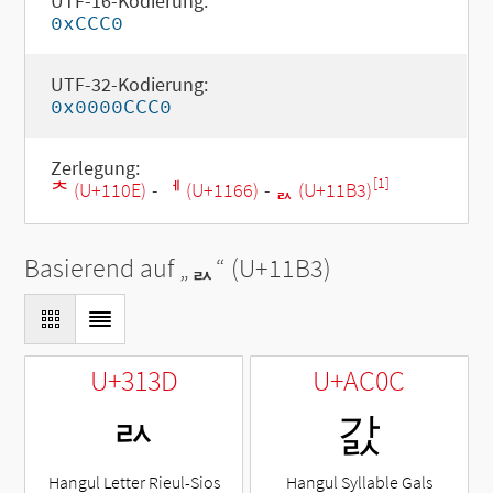
UTF-16-Kodierung:
0xCCC0
UTF-32-Kodierung:
0x0000CCC0
Zerlegung:
[1]
ᄎ (U+110E)
-
ᅦ (U+1166)
-
ᆳ (U+11B3)
Basierend auf „
ᆳ
“ (U+11B3)
U+313D
U+AC0C
ㄽ
갌
Hangul Letter Rieul-Sios
Hangul Syllable Gals