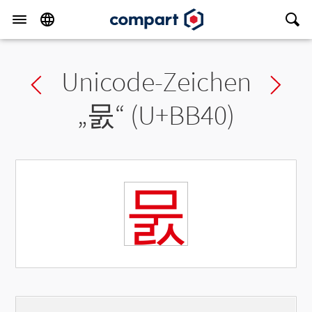
Unicode-Zeichen
Previous char
Ne
„
뭀
“ (U+BB40)
뭀