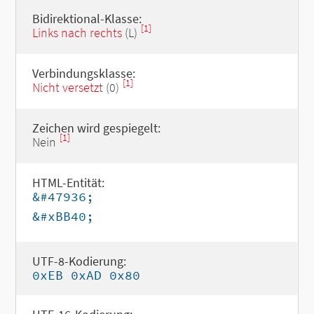
Bidirektional-Klasse:
[1]
Links nach rechts
(L)
Verbindungsklasse:
[1]
Nicht versetzt
(0)
Zeichen wird gespiegelt:
[1]
Nein
HTML-Entität:
&#47936;
&#xBB40;
UTF-8-Kodierung:
0xEB 0xAD 0x80