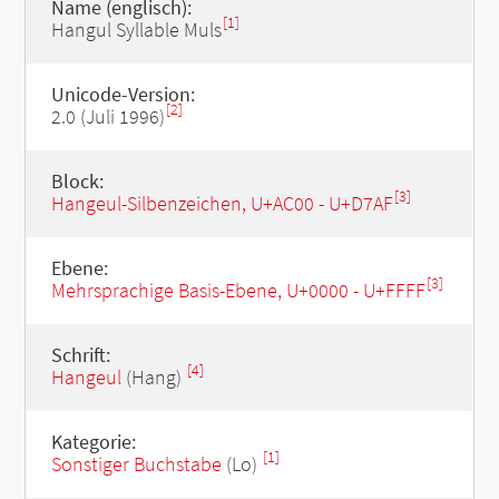
Name (englisch):
[1]
Hangul Syllable Muls
Unicode-Version:
[2]
2.0 (Juli 1996)
Block:
[3]
Hangeul-Silbenzeichen, U+AC00 - U+D7AF
Ebene:
[3]
Mehrsprachige Basis-Ebene, U+0000 - U+FFFF
Schrift:
[4]
Hangeul
(Hang)
Kategorie:
[1]
Sonstiger Buchstabe
(Lo)