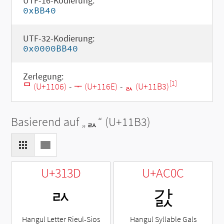
UTF-16-Kodierung:
0xBB40
UTF-32-Kodierung:
0x0000BB40
Zerlegung:
[1]
ᄆ (U+1106)
-
ᅮ (U+116E)
-
ᆳ (U+11B3)
Basierend auf „
ᆳ
“ (U+11B3)
U+313D
U+AC0C
ㄽ
갌
Hangul Letter Rieul-Sios
Hangul Syllable Gals