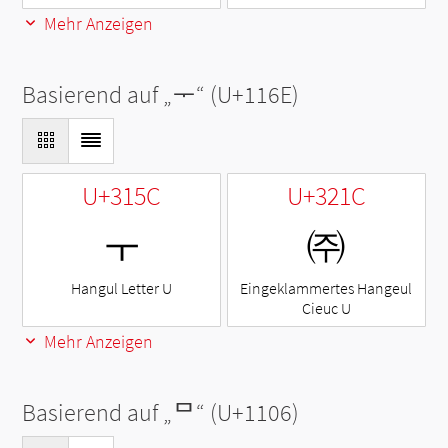
Mehr Anzeigen
Basierend auf „
ᅮ
“ (U+116E)
U+315C
U+321C
ㅜ
㈜
Hangul Letter U
Eingeklammertes Hangeul
Cieuc U
Mehr Anzeigen
Basierend auf „
ᄆ
“ (U+1106)