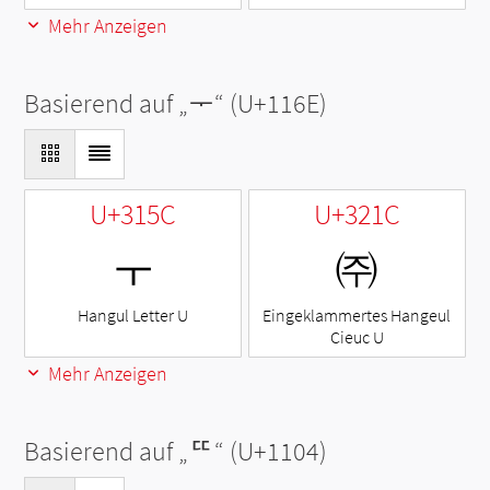
Mehr Anzeigen
Basierend auf „
ᅮ
“ (U+116E)
U+315C
U+321C
ㅜ
㈜
Hangul Letter U
Eingeklammertes Hangeul
Cieuc U
Mehr Anzeigen
Basierend auf „
ᄄ
“ (U+1104)