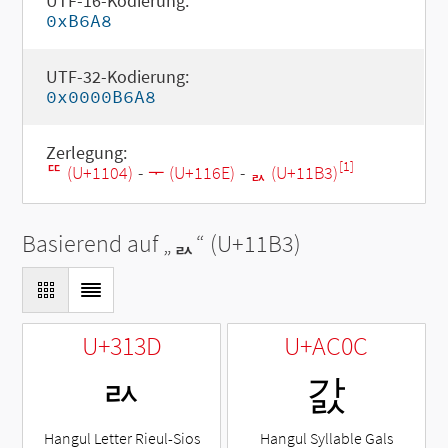
UTF-16-Kodierung:
0xB6A8
UTF-32-Kodierung:
0x0000B6A8
Zerlegung:
[1]
ᄄ (U+1104)
-
ᅮ (U+116E)
-
ᆳ (U+11B3)
Basierend auf „
ᆳ
“ (U+11B3)
U+313D
U+AC0C
ㄽ
갌
Hangul Letter Rieul-Sios
Hangul Syllable Gals