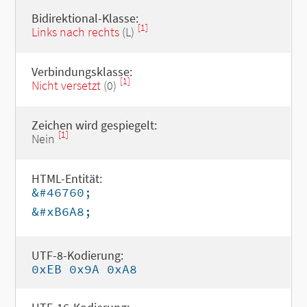
Bidirektional-Klasse:
[1]
Links nach rechts
(L)
Verbindungsklasse:
[1]
Nicht versetzt
(0)
Zeichen wird gespiegelt:
[1]
Nein
HTML-Entität:
&#46760;
&#xB6A8;
UTF-8-Kodierung:
0xEB 0x9A 0xA8