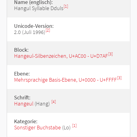
Name (englisch):
[1]
Hangul Syllable Dduls
Unicode-Version:
[2]
2.0 (Juli 1996)
Block:
[3]
Hangeul-Silbenzeichen, U+AC00 - U+D7AF
Ebene:
[3]
Mehrsprachige Basis-Ebene, U+0000 - U+FFFF
Schrift:
[4]
Hangeul
(Hang)
Kategorie:
[1]
Sonstiger Buchstabe
(Lo)