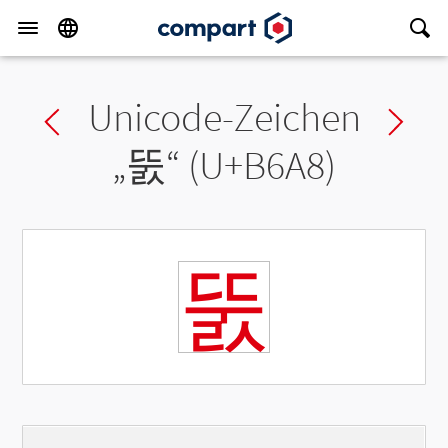
Unicode-Zeichen
Previous char
Ne
„
뚨
“ (U+B6A8)
뚨