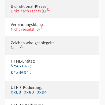
Bidirektional-Klasse:
[1]
Links nach rechts
(L)
Verbindungsklasse:
[1]
Nicht versetzt
(0)
Zeichen wird gespiegelt:
[1]
Nein
HTML-Entität:
&#45108;
&#xB034;
UTF-8-Kodierung:
0xEB 0x80 0xB4