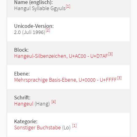
Name (englisch):
[1]
Hangul Syllable Ggyuls
Unicode-Version:
[2]
2.0 (Juli 1996)
Block:
[3]
Hangeul-Silbenzeichen, U+AC00 - U+D7AF
Ebene:
[3]
Mehrsprachige Basis-Ebene, U+0000 - U+FFFF
Schrift:
[4]
Hangeul
(Hang)
Kategorie:
[1]
Sonstiger Buchstabe
(Lo)