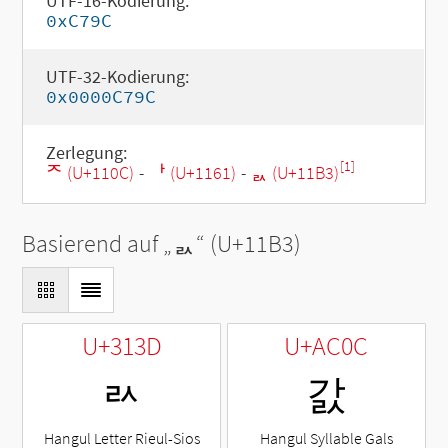
UTF-16-Kodierung:
0xC79C
UTF-32-Kodierung:
0x0000C79C
Zerlegung:
[1]
ᄌ (U+110C)
-
ᅡ (U+1161)
-
ᆳ (U+11B3)
Basierend auf „
ᆳ
“ (U+11B3)
U+313D
U+AC0C
ㄽ
갌
Hangul Letter Rieul-Sios
Hangul Syllable Gals