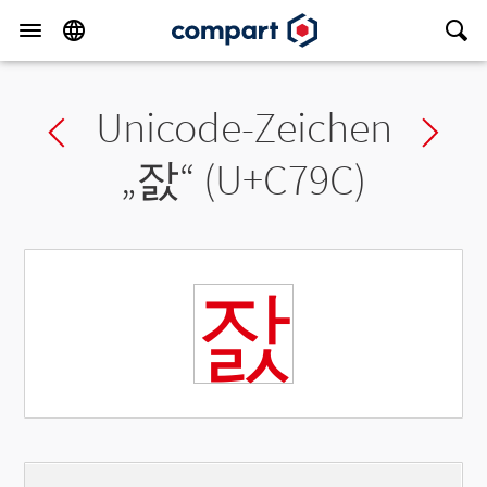
Unicode-Zeichen
Previous char
Ne
„
잜
“ (U+C79C)
잜