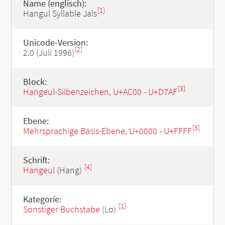
Name (englisch):
[1]
Hangul Syllable Jals
Unicode-Version:
[2]
2.0 (Juli 1996)
Block:
[3]
Hangeul-Silbenzeichen, U+AC00 - U+D7AF
Ebene:
[3]
Mehrsprachige Basis-Ebene, U+0000 - U+FFFF
Schrift:
[4]
Hangeul
(Hang)
Kategorie:
[1]
Sonstiger Buchstabe
(Lo)