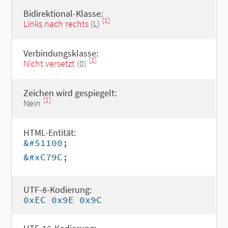
Bidirektional-Klasse:
[1]
Links nach rechts
(L)
Verbindungsklasse:
[1]
Nicht versetzt
(0)
Zeichen wird gespiegelt:
[1]
Nein
HTML-Entität:
&#51100;
&#xC79C;
UTF-8-Kodierung:
0xEC 0x9E 0x9C