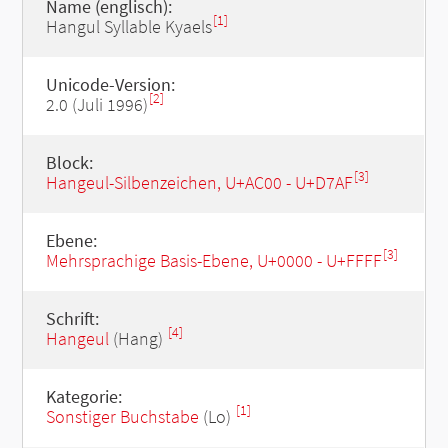
Name (englisch):
[1]
Hangul Syllable Kyaels
Unicode-Version:
[2]
2.0 (Juli 1996)
Block:
[3]
Hangeul-Silbenzeichen, U+AC00 - U+D7AF
Ebene:
[3]
Mehrsprachige Basis-Ebene, U+0000 - U+FFFF
Schrift:
[4]
Hangeul
(Hang)
Kategorie:
[1]
Sonstiger Buchstabe
(Lo)