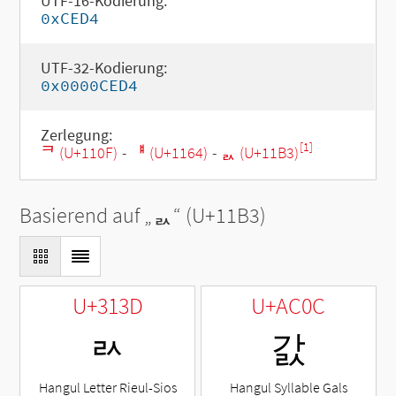
UTF-16-Kodierung:
0xCED4
UTF-32-Kodierung:
0x0000CED4
Zerlegung:
[1]
ᄏ (U+110F)
-
ᅤ (U+1164)
-
ᆳ (U+11B3)
Basierend auf „
ᆳ
“ (U+11B3)
U+313D
U+AC0C
ㄽ
갌
Hangul Letter Rieul-Sios
Hangul Syllable Gals