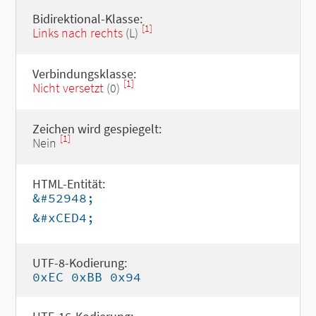
Bidirektional-Klasse:
[1]
Links nach rechts
(L)
Verbindungsklasse:
[1]
Nicht versetzt
(0)
Zeichen wird gespiegelt:
[1]
Nein
HTML-Entität:
&#52948;
&#xCED4;
UTF-8-Kodierung:
0xEC 0xBB 0x94