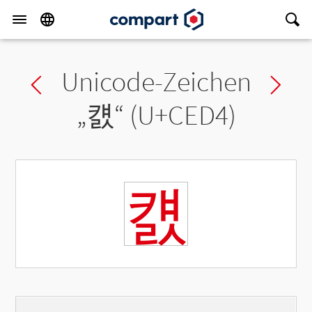
Unicode-Zeichen
Previous char
Ne
„
컔
“ (U+CED4)
컔