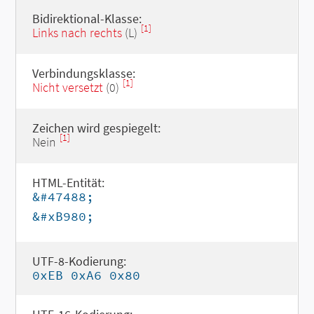
Bidirektional-Klasse:
[1]
Links nach rechts
(L)
Verbindungsklasse:
[1]
Nicht versetzt
(0)
Zeichen wird gespiegelt:
[1]
Nein
HTML-Entität:
&#47488;
&#xB980;
UTF-8-Kodierung:
0xEB 0xA6 0x80