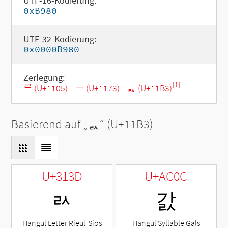
UTF-16-Kodierung:
0xB980
UTF-32-Kodierung:
0x0000B980
Zerlegung:
[1]
ᄅ (U+1105)
-
ᅳ (U+1173)
-
ᆳ (U+11B3)
Basierend auf „
ᆳ
“ (U+11B3)
U+313D
U+AC0C
ㄽ
갌
Hangul Letter Rieul-Sios
Hangul Syllable Gals