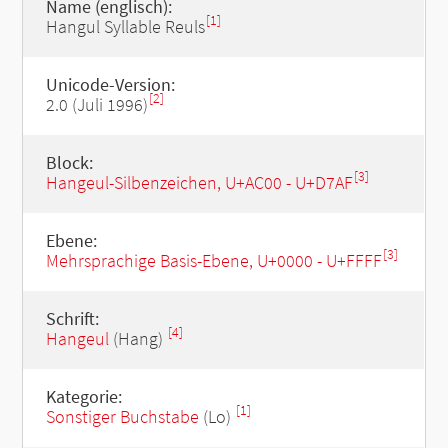
Name (englisch):
[1]
Hangul Syllable Reuls
Unicode-Version:
[2]
2.0 (Juli 1996)
Block:
[3]
Hangeul-Silbenzeichen, U+AC00 - U+D7AF
Ebene:
[3]
Mehrsprachige Basis-Ebene, U+0000 - U+FFFF
Schrift:
[4]
Hangeul
(Hang)
Kategorie:
[1]
Sonstiger Buchstabe
(Lo)