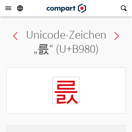
Unicode-Zeichen
Previous char
Ne
„
릀
“ (U+B980)
릀