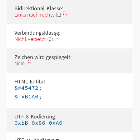
Bidirektional-Klasse:
[1]
Links nach rechts
(L)
Verbindungsklasse:
[1]
Nicht versetzt
(0)
Zeichen wird gespiegelt:
[1]
Nein
HTML-Entität:
&#45472;
&#xB1A0;
UTF-8-Kodierung:
0xEB 0x86 0xA0