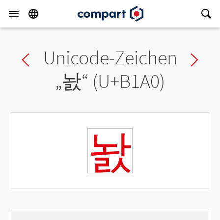
Unicode-Zeichen
Previous char
Ne
„
놠
“ (U+B1A0)
놠