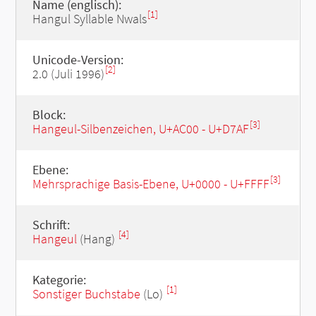
Name (englisch):
[1]
Hangul Syllable Nwals
Unicode-Version:
[2]
2.0 (Juli 1996)
Block:
[3]
Hangeul-Silbenzeichen, U+AC00 - U+D7AF
Ebene:
[3]
Mehrsprachige Basis-Ebene, U+0000 - U+FFFF
Schrift:
[4]
Hangeul
(Hang)
Kategorie:
[1]
Sonstiger Buchstabe
(Lo)