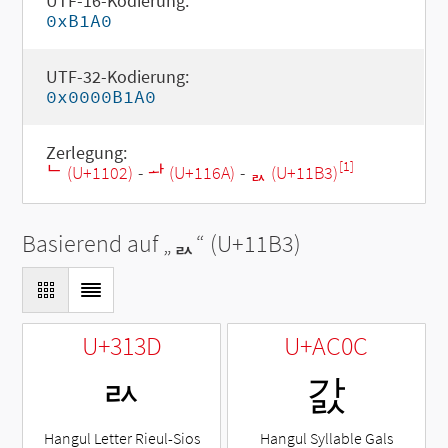
UTF-16-Kodierung:
0xB1A0
UTF-32-Kodierung:
0x0000B1A0
Zerlegung:
[1]
ᄂ (U+1102)
-
ᅪ (U+116A)
-
ᆳ (U+11B3)
Basierend auf „
ᆳ
“ (U+11B3)
U+313D
U+AC0C
ㄽ
갌
Hangul Letter Rieul-Sios
Hangul Syllable Gals