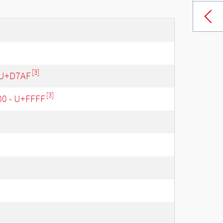
[3]
 U+D7AF
[3]
00 - U+FFFF