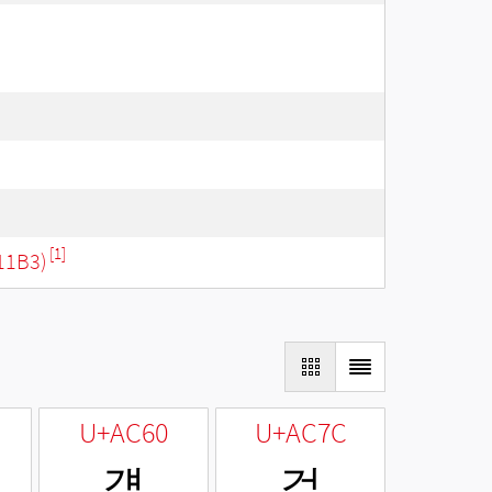
[1]
11B3)
U+AC60
U+AC7C
걠
걼