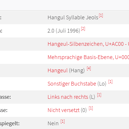
[1]
:
Hangul Syllable Jeols
[2]
:
2.0 (Juli 1996)
Hangeul-Silbenzeichen, U+AC00 -
Mehrsprachige Basis-Ebene, U+00
[4]
Hangeul
(Hang)
[1]
Sonstiger Buchstabe
(Lo)
[1]
asse:
Links nach rechts
(L)
[1]
se:
Nicht versetzt
(0)
[1]
spiegelt:
Nein