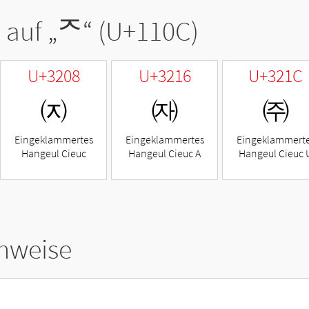
 auf „
ᄌ
“ (U+110C)
U+3208
U+3216
U+321C
㈈
㈖
㈜
Eingeklammertes
Eingeklammertes
Eingeklammert
Hangeul Cieuc
Hangeul Cieuc A
Hangeul Cieuc 
hweise