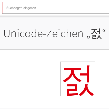
Unicode-Zeichen „
젌
“
젌