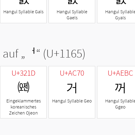
Hangul Syllable Gals
Hangul Syllable
Hangul Syllabl
Gaels
Gyals
 auf „
ᅥ
“ (U+1165)
U+321D
U+AC70
U+AEBC
㈝
거
꺼
Eingeklammertes
Hangul Syllable Geo
Hangul Syllabl
koreanisches
Ggeo
Zeichen Ojeon