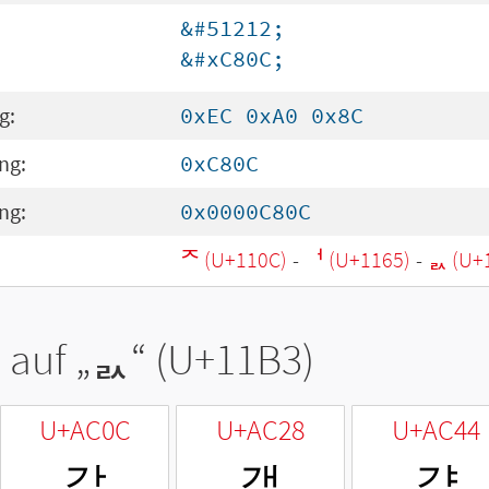
&#51212;
&#xC80C;
g:
0xEC 0xA0 0x8C
ng:
0xC80C
ng:
0x0000C80C
ᄌ (U+110C)
-
ᅥ (U+1165)
-
ᆳ (U+
 auf „
ᆳ
“ (U+11B3)
U+AC0C
U+AC28
U+AC44
갌
갨
걄