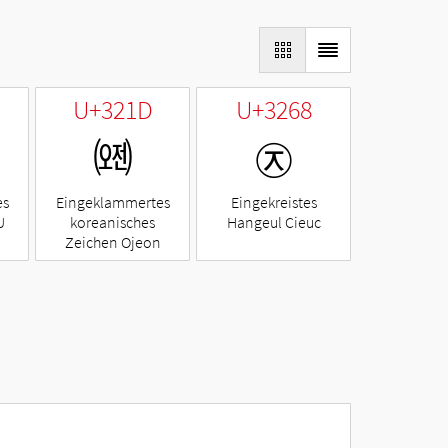
U+321D
U+3268
㈝
㉨
es
Eingeklammertes
Eingekreistes
U
koreanisches
Hangeul Cieuc
Zeichen Ojeon