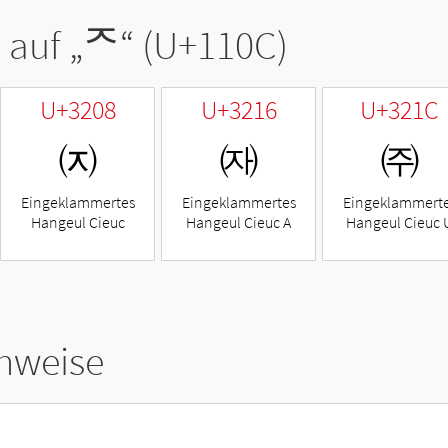
 auf „
ᄌ
“ (U+110C)
U+3208
U+3216
U+321C
㈈
㈖
㈜
Eingeklammertes
Eingeklammertes
Eingeklammert
Hangeul Cieuc
Hangeul Cieuc A
Hangeul Cieuc 
hweise