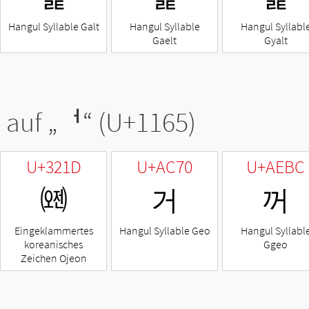
Hangul Syllable Galt
Hangul Syllable
Hangul Syllabl
Gaelt
Gyalt
 auf „
ᅥ
“ (U+1165)
U+321D
U+AC70
U+AEBC
㈝
거
꺼
Eingeklammertes
Hangul Syllable Geo
Hangul Syllabl
koreanisches
Ggeo
Zeichen Ojeon