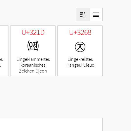
U+321D
U+3268
㈝
㉨
es
Eingeklammertes
Eingekreistes
U
koreanisches
Hangeul Cieuc
Zeichen Ojeon