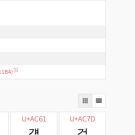
[1]
11B4)
U+AC61
U+AC7D
걡
걽