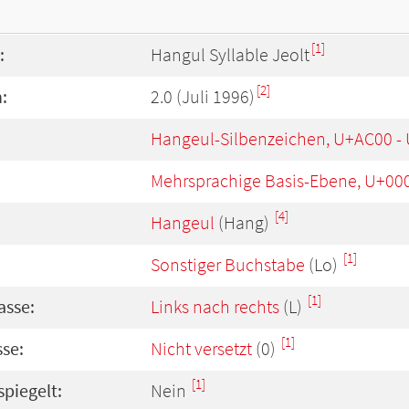
[1]
:
Hangul Syllable Jeolt
[2]
:
2.0 (Juli 1996)
Hangeul-Silbenzeichen, U+AC00 -
Mehrsprachige Basis-Ebene, U+00
[4]
Hangeul
(Hang)
[1]
Sonstiger Buchstabe
(Lo)
[1]
asse:
Links nach rechts
(L)
[1]
se:
Nicht versetzt
(0)
[1]
spiegelt:
Nein