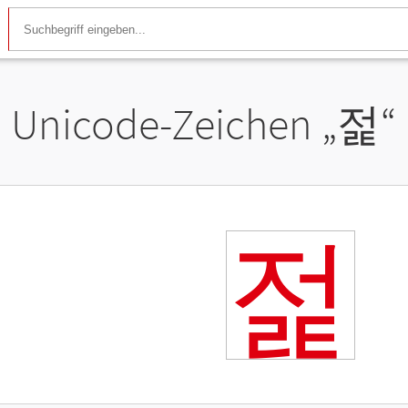
Unicode-Zeichen „
젍
“
젍