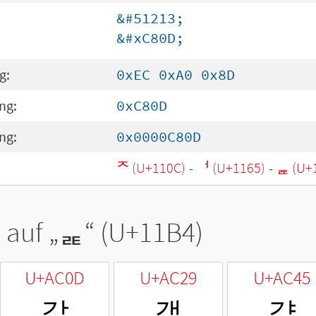
&#51213;
&#xC80D;
g:
0xEC 0xA0 0x8D
ng:
0xC80D
ng:
0x0000C80D
ᄌ (U+110C)
-
ᅥ (U+1165)
-
ᆴ (U+
 auf „
ᆴ
“ (U+11B4)
U+AC0D
U+AC29
U+AC45
갍
갩
걅