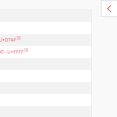
[3]
 U+D7AF
[3]
00 - U+FFFF