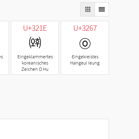
U+321E
U+3267
㈞
㉧
es
Eingeklammertes
Eingekreistes
koreanisches
Hangeul Ieung
Zeichen O Hu