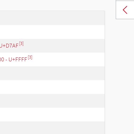
[3]
 U+D7AF
[3]
00 - U+FFFF