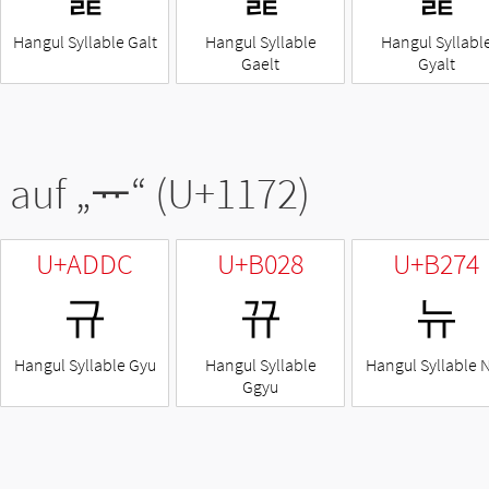
Hangul Syllable Galt
Hangul Syllable
Hangul Syllabl
Gaelt
Gyalt
 auf „
ᅲ
“ (U+1172)
U+ADDC
U+B028
U+B274
규
뀨
뉴
Hangul Syllable Gyu
Hangul Syllable
Hangul Syllable 
Ggyu