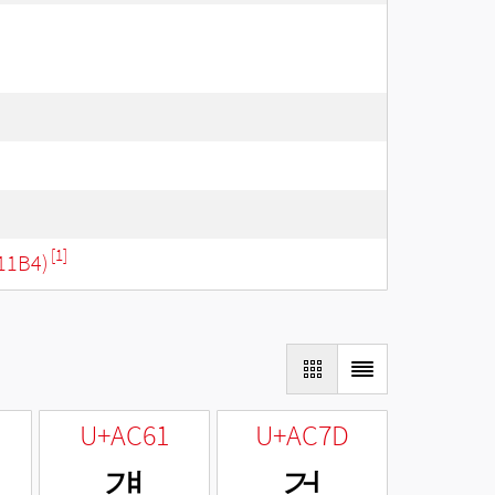
[1]
11B4)
U+AC61
U+AC7D
걡
걽