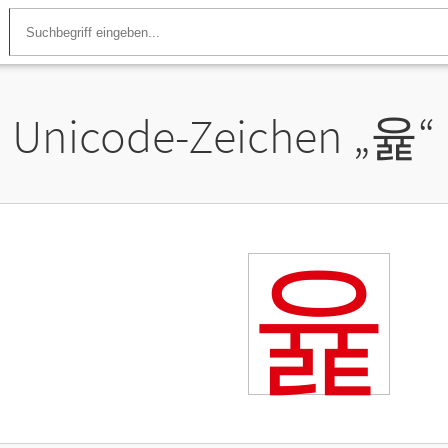
Unicode-Zeichen „
윭
“
윭