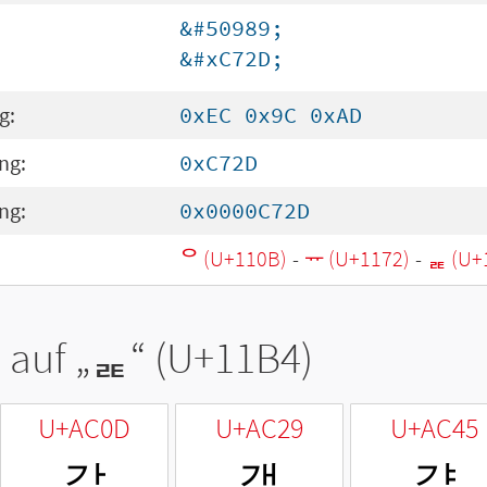
&#50989;
&#xC72D;
g:
0xEC 0x9C 0xAD
ng:
0xC72D
ng:
0x0000C72D
ᄋ (U+110B)
-
ᅲ (U+1172)
-
ᆴ (U+
 auf „
ᆴ
“ (U+11B4)
U+AC0D
U+AC29
U+AC45
갍
갩
걅