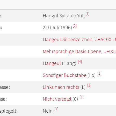
[1]
:
Hangul Syllable Yult
[2]
:
2.0 (Juli 1996)
Hangeul-Silbenzeichen, U+AC00 -
Mehrsprachige Basis-Ebene, U+00
[4]
Hangeul
(Hang)
[1]
Sonstiger Buchstabe
(Lo)
[1]
asse:
Links nach rechts
(L)
[1]
se:
Nicht versetzt
(0)
[1]
spiegelt:
Nein