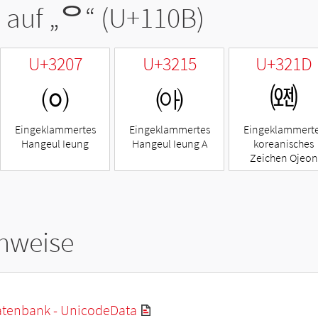
 auf „
ᄋ
“ (U+110B)
U+3207
U+3215
U+321D
㈇
㈕
㈝
Eingeklammertes
Eingeklammertes
Eingeklammert
Hangeul Ieung
Hangeul Ieung A
koreanisches
Zeichen Ojeon
hweise
tenbank - UnicodeData