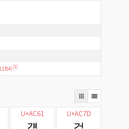
[1]
11B4)
U+AC61
U+AC7D
걡
걽