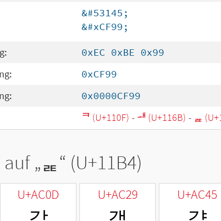
&#53145;
&#xCF99;
g:
0xEC 0xBE 0x99
ng:
0xCF99
ng:
0x0000CF99
ᄏ (U+110F)
-
ᅫ (U+116B)
-
ᆴ (U+
 auf „
ᆴ
“ (U+11B4)
U+AC0D
U+AC29
U+AC45
갍
갩
걅