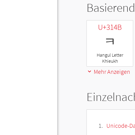
Basierend
U+314B
ㅋ
Hangul Letter
Khieukh
Mehr Anzeigen
Einzelnac
Unicode-Da