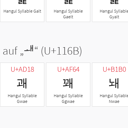
Hangul Syllable Galt
Hangul Syllable
Hangul Syllabl
Gaelt
Gyalt
 auf „
ᅫ
“ (U+116B)
U+AD18
U+AF64
U+B1B0
괘
꽤
놰
Hangul Syllable
Hangul Syllable
Hangul Syllabl
Gwae
Ggwae
Nwae