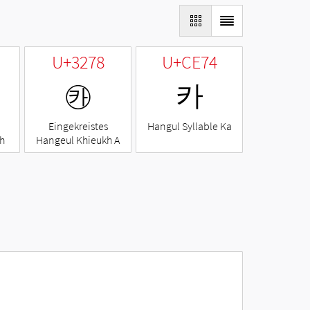
U+3278
U+CE74
㉸
카
Eingekreistes
Hangul Syllable Ka
h
Hangeul Khieukh A