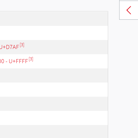
[3]
 U+D7AF
[3]
00 - U+FFFF