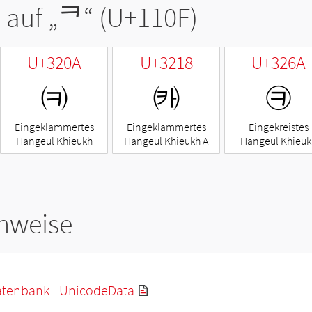
 auf „
ᄏ
“ (U+110F)
U+320A
U+3218
U+326A
㈊
㈘
㉪
Eingeklammertes
Eingeklammertes
Eingekreistes
Hangeul Khieukh
Hangeul Khieukh A
Hangeul Khieuk
hweise
tenbank - UnicodeData