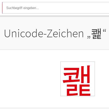
Unicode-Zeichen „
쾙
“
쾙