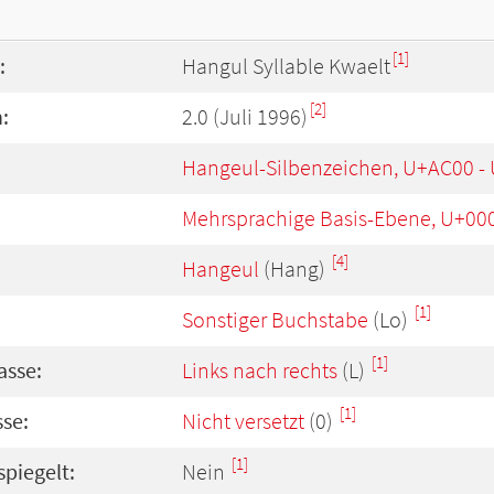
[1]
:
Hangul Syllable Kwaelt
[2]
:
2.0 (Juli 1996)
Hangeul-Silbenzeichen, U+AC00 -
Mehrsprachige Basis-Ebene, U+00
[4]
Hangeul
(Hang)
[1]
Sonstiger Buchstabe
(Lo)
[1]
asse:
Links nach rechts
(L)
[1]
se:
Nicht versetzt
(0)
[1]
spiegelt:
Nein