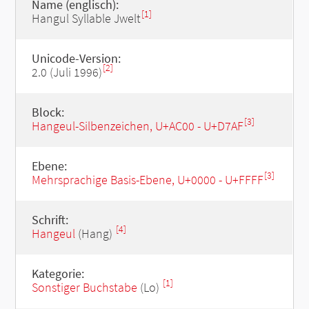
Name (englisch):
[1]
Hangul Syllable Jwelt
Unicode-Version:
[2]
2.0 (Juli 1996)
Block:
[3]
Hangeul-Silbenzeichen, U+AC00 - U+D7AF
Ebene:
[3]
Mehrsprachige Basis-Ebene, U+0000 - U+FFFF
Schrift:
[4]
Hangeul
(Hang)
Kategorie:
[1]
Sonstiger Buchstabe
(Lo)