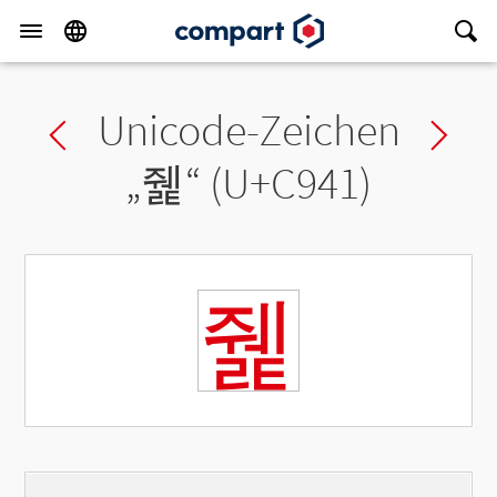
Unicode-Zeichen
Previous char
Ne
„
쥁
“ (U+C941)
쥁