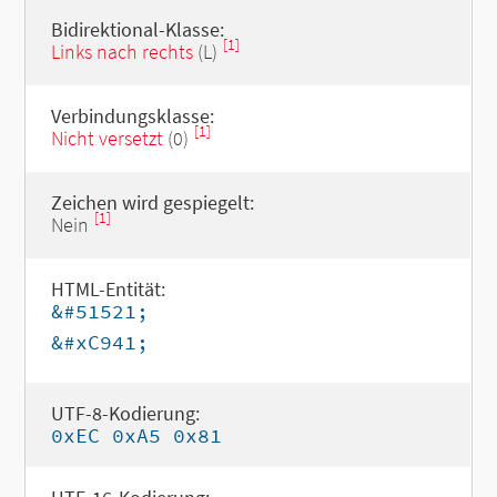
Bidirektional-Klasse:
[1]
Links nach rechts
(L)
Verbindungsklasse:
[1]
Nicht versetzt
(0)
Zeichen wird gespiegelt:
[1]
Nein
HTML-Entität:
&#51521;
&#xC941;
UTF-8-Kodierung:
0xEC 0xA5 0x81