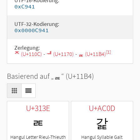
UTF-16-Kodierung:
0xC941
UTF-32-Kodierung:
0x0000C941
Zerlegung:
[1]
ᄌ (U+110C)
-
ᅰ (U+1170)
-
ᆴ (U+11B4)
Basierend auf „
ᆴ
“ (U+11B4)
U+313E
U+AC0D
ㄾ
갍
Hangul Letter Rieul-Thieuth
Hangul Syllable Galt