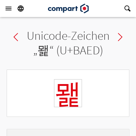
Unicode-Zeichen
Previous char
Ne
„
뫭
“ (U+BAED)
뫭