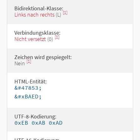
Bidirektional-Klasse:
[1]
Links nach rechts
(L)
Verbindungsklasse:
[1]
Nicht versetzt
(0)
Zeichen wird gespiegelt:
[1]
Nein
HTML-Entität:
&#47853;
&#xBAED;
UTF-8-Kodierung:
0xEB 0xAB 0xAD