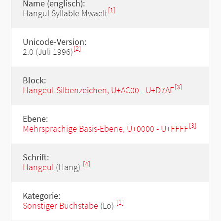
Name (englisch):
[1]
Hangul Syllable Mwaelt
Unicode-Version:
[2]
2.0 (Juli 1996)
Block:
[3]
Hangeul-Silbenzeichen, U+AC00 - U+D7AF
Ebene:
[3]
Mehrsprachige Basis-Ebene, U+0000 - U+FFFF
Schrift:
[4]
Hangeul
(Hang)
Kategorie:
[1]
Sonstiger Buchstabe
(Lo)