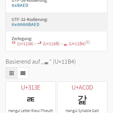
UTF-16-Kodierung:
0xBAED
UTF-32-Kodierung:
0x0000BAED
Zerlegung:
[1]
ᄆ (U+1106)
-
ᅫ (U+116B)
-
ᆴ (U+11B4)
Basierend auf „
ᆴ
“ (U+11B4)
U+313E
U+AC0D
ㄾ
갍
Hangul Letter Rieul-Thieuth
Hangul Syllable Galt